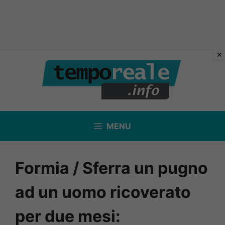
Vai
al
contenuto
MENU
Formia / Sferra un pugno
ad un uomo ricoverato
per due mesi: