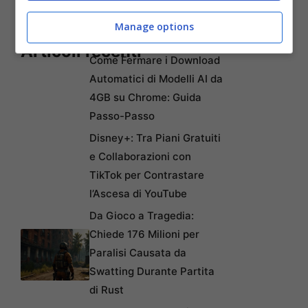
Manage options
Articoli recenti
Come Fermare i Download
Automatici di Modelli AI da
4GB su Chrome: Guida
Passo-Passo
Disney+: Tra Piani Gratuiti
e Collaborazioni con
TikTok per Contrastare
l’Ascesa di YouTube
Da Gioco a Tragedia:
Chiede 176 Milioni per
Paralisi Causata da
Swatting Durante Partita
di Rust