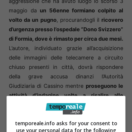
aggressione che ha avuto luogo lo scorso 3
maggio da
un 56enne formiano colpito al
volto da un pugno
, procurandogli il
ricovero
d’urgenza presso l’ospedale “Dono Svizzero”
di Formia, dove è rimasto per circa due mesi.
L’autore, individuato grazie all’acquisizione
delle immagini delle telecamere a circuito
chiuso presenti in città, dovrà rispondere
della grave accusa dinanzi l’Autorità
Giudiziaria di Cassino mentre
proseguono le
attività d’indagine volte a risalire alle
motivazioni a monte della violenta
aggressione.
temporeale.info asks for your consent to
use your personal data for the following