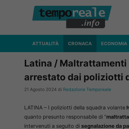
Vai
al
contenuto
ATTUALITÀ
CRONACA
ECONOMIA
Latina / Maltrattamenti 
arrestato dai poliziotti
21 Agosto 2024
di
Redazione Temporeale
LATINA – I poliziotti della squadra volante
h
quanto presunto responsabile di “
maltratta
intervenuti a seguito di
segnalazione da pa