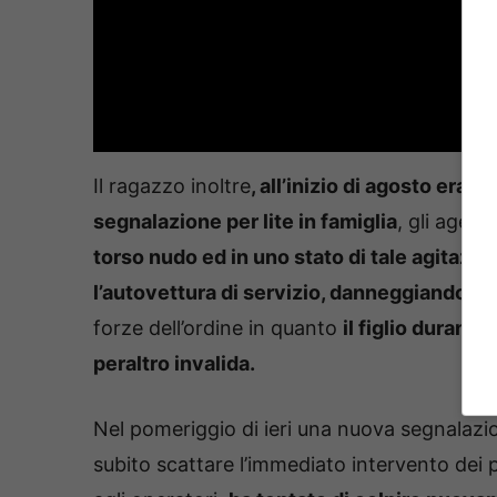
Il ragazzo inoltre
, all’inizio di agosto era g
segnalazione per lite in famiglia
, gli agent
torso nudo ed in uno stato di tale agitazio
l’autovettura di servizio, danneggiandola.
forze dell’ordine in quanto
il figlio durante
peraltro invalida.
Nel pomeriggio di ieri una nuova segnalazi
subito scattare l’immediato intervento dei po