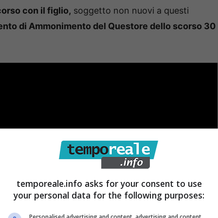
orso con il figlio,
soggetto non nuovi a questi
mento di Ammonimento del Questore dello scorso 30
temporeale.info asks for your consent to use
your personal data for the following purposes:
Personalised advertising and content, advertising and content