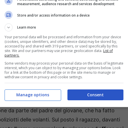
measurement, audience research and services development
Store and/or access information on a device
Learn more
Your personal data will be processed and information from your device
(cookies, unique identifiers, and other device data) may be stored by,
accessed by and shared with 319 partners, or used specifically by this
ià stato arrestato in quanto, a seguito di un’altra
site. We and our partners may use precise geolocation data.
List of
partners.
i erano intervenuti sul posto e lo avevano
trovato a
Some vendors may process your personal data on the basis of legitimate
ne, che aveva iniziato a prendere a calci
interest, which you can object to by managing your options below. Look
for a link at the bottom of this page or in the site menu to manage or
Anche in quell’occasione il padre aveva allertato le
withdraw consent in privacy and cookie settings.
 una lite avrebbe preso a schiaffi sia lui che la madre,
Manage options
Consent
one da parte del padre del giovane, che ha fatto
liziotti delle volanti. Sul posto il ragazzo, davanti