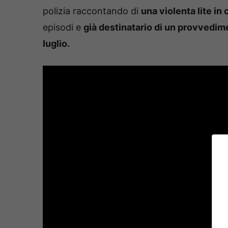
polizia raccontando di
una violenta lite in c
episodi e
già destinatario di un provvedi
luglio.