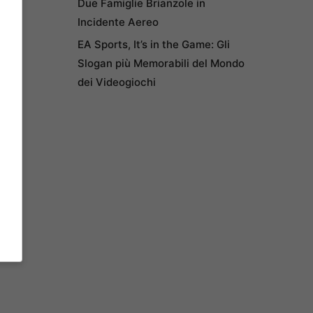
Due Famiglie Brianzole in
Incidente Aereo
EA Sports, It’s in the Game: Gli
Slogan più Memorabili del Mondo
dei Videogiochi