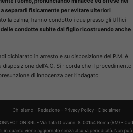
amente l’uomo, pronunciando minacce ed offese nei
a separarli fisicamente per evitare ulteriori
ato la calma, hanno condotto i due presso gli Uffici
 delle condotte subite dal figlio ricostruendo anche
indi dichiarato in arresto e su disposizione del P.M. è
a disposizione dell’A.G. Si ricorda che il procedimento
a presunzione di innocenza per l’indagato
Chi siamo
-
Redazione
-
Privacy Policy
-
Disclaimer
CONNECTION SRL - Via Tata Giovanni 8, 00154 Roma (RM) - Codic
a, in quanto viene aggiornato senza alcuna periodicità. Non può 