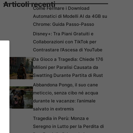
Articoli recenti
Come Fermare i Download
Automatici di Modelli AI da 4GB su
Chrome: Guida Passo-Passo
Disney+: Tra Piani Gratuiti e
Collaborazioni con TikTok per
Contrastare l’Ascesa di YouTube
Da Gioco a Tragedia: Chiede 176
Milioni per Paralisi Causata da
Swatting Durante Partita di Rust
Abbandona Pongo, il suo cane
meticcio, senza cibo né acqua
durante le vacanze: l’animale
salvato in extremis
Tragedia in Perù: Monza e
Seregno in Lutto per la Perdita di