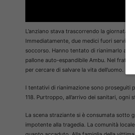
L’anziano stava trascorrendo la giornata a
Immediatamente, due medici fuori servizio 
soccorso. Hanno tentato di rianimarlo app
pallone auto-espandibile Ambu. Nel frattemp
per cercare di salvare la vita dell’uomo.
I tentativi di rianimazione sono proseguiti p
118. Purtroppo, all’arrivo dei sanitari, ogni 
La scena straziante si è consumata sotto gl
impotente alla tragedia. La comunità locale
quanto accaduto. Alla famiglia della vittim