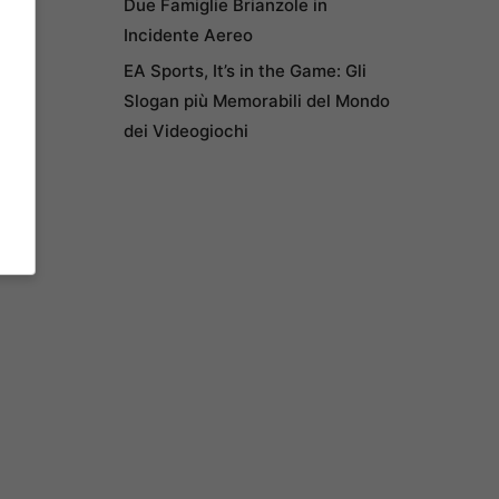
Due Famiglie Brianzole in
Incidente Aereo
EA Sports, It’s in the Game: Gli
Slogan più Memorabili del Mondo
dei Videogiochi