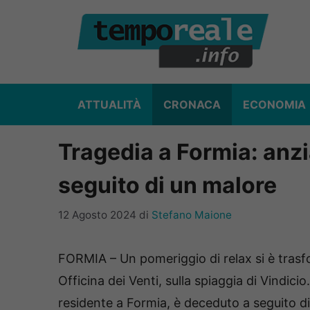
Vai
al
contenuto
ATTUALITÀ
CRONACA
ECONOMIA
Tragedia a Formia: anz
seguito di un malore
12 Agosto 2024
di
Stefano Maione
FORMIA – Un pomeriggio di relax si è trasfo
Officina dei Venti, sulla spiaggia di Vindic
residente a Formia, è deceduto a seguito d