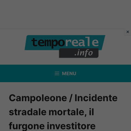
Vai
al
contenuto
MENU
Campoleone / Incidente
stradale mortale, il
furgone investitore