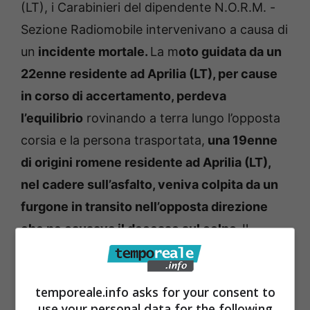
(LT), i Carabinieri del dipendente N.O.R.M. -
Sezione Radiomobile intervenivano a causa di
un
incidente mortale.
La m
oto guidata da un
22enne residente ad Aprilia (LT), per cause
in corso di accertamento, perdeva
l’equilibrio
rovinando a terra lungo l’opposta
corsia e la persona trasportata,
una 19enne
di origini romene residente ad Aprilia (LT),
nel cadere sull’asfalto, veniva colpita da un
furgone in transito nell’opposta direzione
che ne causava il decesso sul colpo.
Il
veicolo investitore, si allontanava facendo
perdere le proprie tracce.
temporeale.info asks for your consent to
use your personal data for the following