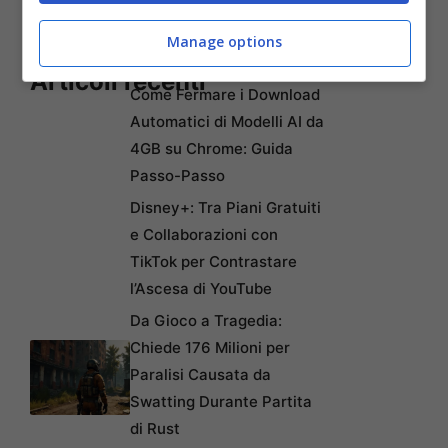
Manage options
Articoli recenti
Come Fermare i Download
Automatici di Modelli AI da
4GB su Chrome: Guida
Passo-Passo
Disney+: Tra Piani Gratuiti
e Collaborazioni con
TikTok per Contrastare
l’Ascesa di YouTube
Da Gioco a Tragedia:
Chiede 176 Milioni per
Paralisi Causata da
Swatting Durante Partita
di Rust