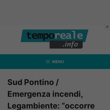
Vai
al
contenuto
MENU
Sud Pontino /
Emergenza incendi,
Legambiente: “occorre