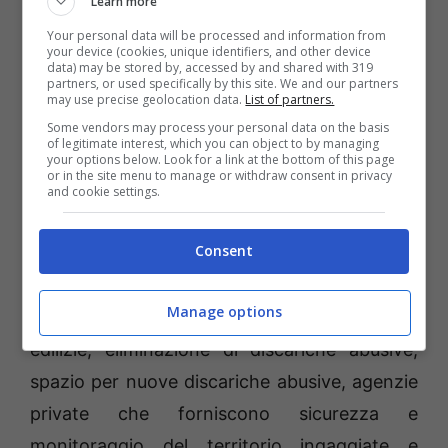
Learn more
periodicamente e spesso nelle stesse zone o
Your personal data will be processed and information from
your device (cookies, unique identifiers, and other device
aree limitrofe per motivi noti: ripartenza del
data) may be stored by, accessed by and shared with 319
partners, or used specifically by this site. We and our partners
pascolo, concessioni di terreni comunali in
may use precise geolocation data.
List of partners.
fida pascolo, speculazioni edilizie, guardianie
Some vendors may process your personal data on the basis
of legitimate interest, which you can object to by managing
imposte, estensione delle superfici destinate
your options below. Look for a link at the bottom of this page
or in the site menu to manage or withdraw consent in privacy
al pascolo, bracconaggio legato
and cookie settings.
particolarmente ai cinghiali, dispetti tra
Consent
bracconieri, ricatti politici, azioni contro
l’istituzione di aree protette, mancate
Manage options
concessioni edilizie, blocco di concessioni
edilizie, eliminazione di discariche abusive,
spazio per nuove discariche abusive, agenzie
private che forniscono sicurezza e
monitoraggio del territorio ingaggiate e