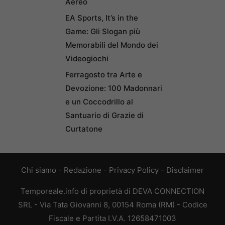
Aereo
EA Sports, It’s in the
Game: Gli Slogan più
Memorabili del Mondo dei
Videogiochi
Ferragosto tra Arte e
Devozione: 100 Madonnari
e un Coccodrillo al
Santuario di Grazie di
Curtatone
Chi siamo
-
Redazione
-
Privacy Policy
-
Disclaimer
Temporeale.info di proprietà di DEVA CONNECTION
SRL - Via Tata Giovanni 8, 00154 Roma (RM) - Codice
Fiscale e Partita I.V.A. 12658471003