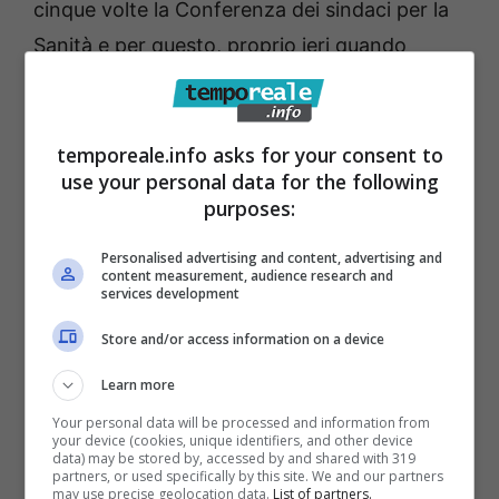
cinque volte la Conferenza dei sindaci per la
Sanità e per questo, proprio ieri quando
abbiamo esaminato lo stato dell’arte dei
progetti sanitari finanziati con i fondi del Pnrr,
ho ricevuto i complimenti dalla commissaria
temporeale.info asks for your consent to
use your personal data for the following
straordinaria della Asl di Latina, la dottoressa
purposes:
Sabrina Cenciarelli, per aver aperto un
confronto istituzionale con tutti i sindaci del
Personalised advertising and content, advertising and
content measurement, audience research and
territorio al fine di raggiungere l’obiettivo
services development
comune nell’interesse della salute dei
Store and/or access information on a device
cittadini”.
Learn more
Your personal data will be processed and information from
“I nuovi poliambulatori che si andranno a
your device (cookies, unique identifiers, and other device
data) may be stored by, accessed by and shared with 319
realizzare con il permesso in deroga
partners, or used specifically by this site. We and our partners
may use precise geolocation data.
List of partners.