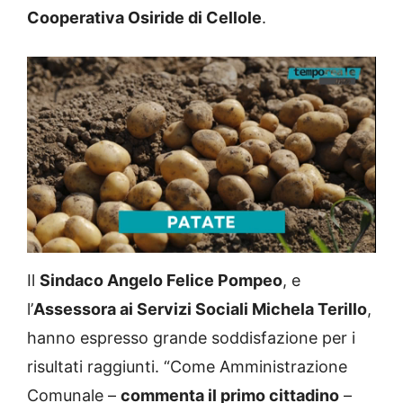
Cooperativa Osiride di Cellole
.
L
U
o
n
a
m
d
u
Il
Sindaco Angelo Felice Pompeo
, e
e
t
d
e
:
l’
Assessora ai Servizi Sociali Michela Terillo
,
4
7
.
6
hanno espresso grande soddisfazione per i
7
%
risultati raggiunti. “Come Amministrazione
Comunale –
commenta il primo cittadino
–