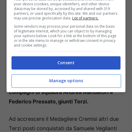
your device (cookies, unique identifiers, and other device
Lorenzo Battistelli e Daniele Iannarella ed
data) may be stored by, accessed by and shared with 319
partners, or used specifically by this site. We and our partners
infine nel C4 Under23 con Andrea La
may use precise geolocation data.
List of partners.
Macchia, Samuele Veglianti e la coppia di
Some vendors may process your personal data on the basis
of legitimate interest, which you can object to by managing
fratelli Ag. Szela Dawid e All.Ag. Szela
your options below. Look for a link at the bottom of this page
or in the site menu to manage or withdraw consent in privacy
Kristian; q
uest’ultimi due si portano a casa
and cookie settings.
anche un Argento nel C2 Under23. Un’altra
Consent
Medaglia d’Argento è stata conquistata dal
C2 Ragazzi di Lorenzo Battistelli e Daniele
Manage options
Iannarella che sul finale precedono i
compagni di squadra Andrea Mandatori e
Federico Pressato, giunti Terzi.
Ad accrescere il Medagliere Cremisi altri due
Terzi posti conquistati da Samuele Veglianti