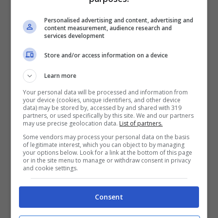
al sempre ricco mercato estivo di Ponza, ma
Personalised advertising and content, advertising and
content measurement, audience research and
sostanza stupefacente di tipo “cocaina”, per
services development
un totale di circa 16 grammi, ma anche di 100
Store and/or access information on a device
grammi di hashish e marijuana. Questa
Learn more
quotidiana attività di monitoraggio – ha
aggiunto il comandate Tomao
– sarà
Your personal data will be processed and information from
your device (cookies, unique identifiers, and other device
potenziata in vista del periodo di ferragosto
data) may be stored by, accessed by and shared with 319
partners, or used specifically by this site. We and our partners
e, come detto, interesserà le aree ritenute a
may use precise geolocation data.
List of partners.
Some vendors may process your personal data on the basis
rischio, come quelle di arrivi dei turisti e di
of legitimate interest, which you can object to by managing
your options below. Look for a link at the bottom of this page
frequentazione della movida isolana.
or in the site menu to manage or withdraw consent in privacy
and cookie settings.
Consent