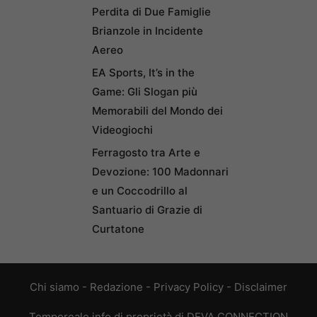
Perdita di Due Famiglie
Brianzole in Incidente
Aereo
EA Sports, It’s in the
Game: Gli Slogan più
Memorabili del Mondo dei
Videogiochi
Ferragosto tra Arte e
Devozione: 100 Madonnari
e un Coccodrillo al
Santuario di Grazie di
Curtatone
Chi siamo
-
Redazione
-
Privacy Policy
-
Disclaimer
Temporeale.info di proprietà di DEVA CONNECTION