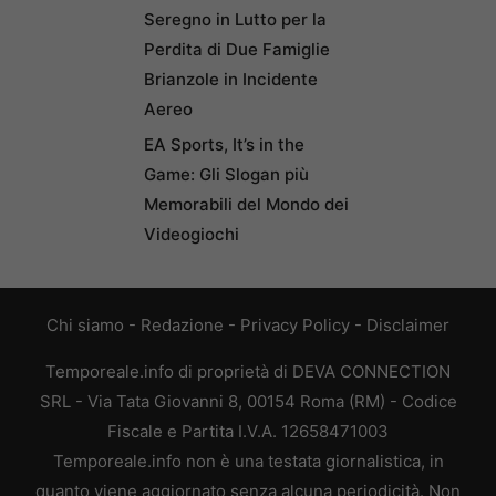
Seregno in Lutto per la
Perdita di Due Famiglie
Brianzole in Incidente
Aereo
EA Sports, It’s in the
Game: Gli Slogan più
Memorabili del Mondo dei
Videogiochi
Chi siamo
-
Redazione
-
Privacy Policy
-
Disclaimer
Temporeale.info di proprietà di DEVA CONNECTION
SRL - Via Tata Giovanni 8, 00154 Roma (RM) - Codice
Fiscale e Partita I.V.A. 12658471003
Temporeale.info non è una testata giornalistica, in
quanto viene aggiornato senza alcuna periodicità. Non