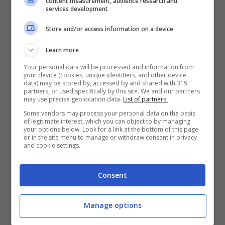
content measurement, audience research and
services development
Quanto rinvenuto è stato salpato a bordo
dell’unità navale essendo pericoloso per la
Store and/or access information on a device
navigazione in ossequio alle violazioni di cui
Learn more
agli artt.
Your personal data will be processed and information from
your device (cookies, unique identifiers, and other device
data) may be stored by, accessed by and shared with 319
partners, or used specifically by this site. We and our partners
may use precise geolocation data.
List of partners.
Some vendors may process your personal data on the basis
of legitimate interest, which you can object to by managing
your options below. Look for a link at the bottom of this page
or in the site menu to manage or withdraw consent in privacy
and cookie settings.
Consent
1218 e 1231 r.d nr. 327/42 (codice della
navigazione) e al d.p.r. nr. 1639, art. 104 e
Manage options
successive modifiche ed integrazioni,