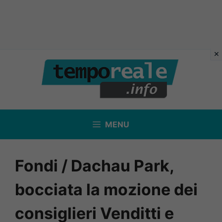
Vai
al
contenuto
MENU
Fondi / Dachau Park,
bocciata la mozione dei
consiglieri Venditti e