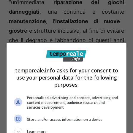
“un’immediata
riparazione dei giochi
danneggiati
, una continua e costante
manutenzione, l’installazione di nuove
giostr
e e strutture inclusive, al fine di evitare
che il degrado e l’abbandono di questi anni
regnassero ancora. “Chissà se tra le iniziative
estive organizzate per rinsaldare il
Gemellaggio con la cittadina bavarese i nostri
temporeale.info asks for your consent to
use your personal data for the following
amministratori inseriranno anche un
purposes:
pomeriggio al Parco”-
commentano
ironicamente Venditti e Ciccone.
Personalised advertising and content, advertising and
content measurement, audience research and
services development
“
Mai ci saremmo aspettati un simile
Store and/or access information on a device
atteggiamento di fronte ad un’evidenza che
Learn more