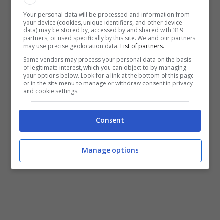
oggettivamente non può essere messa in
Your personal data will be processed and information from
discussione
. Il Dachau Park è
your device (cookies, unique identifiers, and other device
data) may be stored by, accessed by and shared with 319
potenzialmente l’area più adatta ma da tempo
partners, or used specifically by this site. We and our partners
may use precise geolocation data.
List of partners.
meno attrezzata e meno sicura per i nostri
Some vendors may process your personal data on the basis
bambini. Reputiamo assurdo che nel Bilancio
of legitimate interest, which you can object to by managing
your options below. Look for a link at the bottom of this page
del nostro Ente non si trovino le risorse
or in the site menu to manage or withdraw consent in privacy
and cookie settings.
economiche per garantire una manutenzione
costante del Parco”
– concludono Venditti e
Consent
Ciccone.
Manage options