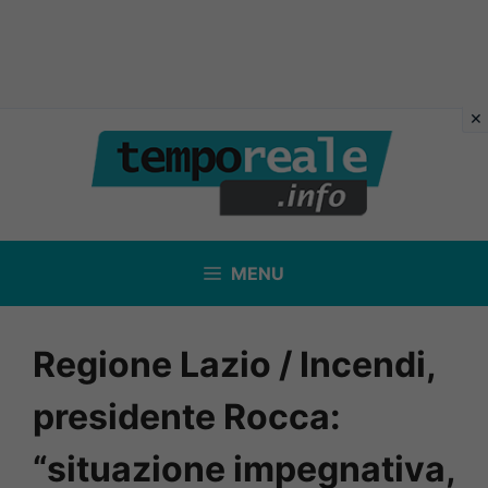
Vai
al
contenuto
MENU
Regione Lazio / Incendi,
presidente Rocca:
“situazione impegnativa,