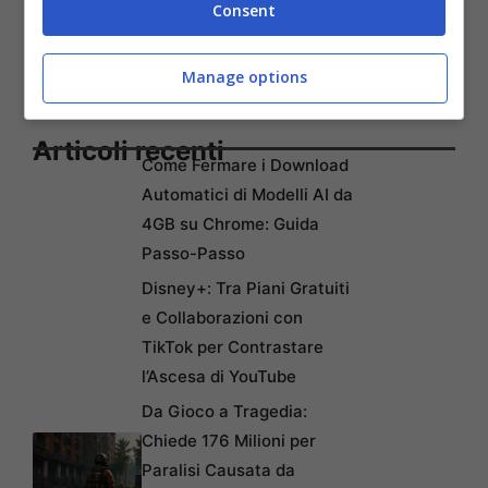
Consent
Manage options
Articoli recenti
Come Fermare i Download
Automatici di Modelli AI da
4GB su Chrome: Guida
Passo-Passo
Disney+: Tra Piani Gratuiti
e Collaborazioni con
TikTok per Contrastare
l’Ascesa di YouTube
Da Gioco a Tragedia:
Chiede 176 Milioni per
Paralisi Causata da