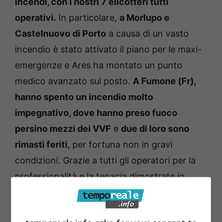
incendi, con i nostri 7 elicotteri tutti
operativi.
In particolare,
a Morlupo e
Castelnuovo di Porto
a causa di un vasto
incendio è stato attivato il piano per le maxi-
emergenze e Ares ha montato un punto
medico avanzato sul posto.
A Fumone (Fr),
hanno spento un incendio molto
impegnativo, dove hanno preso fuoco
persino mezzi dei VVF
e
due di loro sono
rimasti feriti,
per fortuna non in gravi
condizioni. Grazie a tutti gli operatori per la
professionalità e la tenacia dimostrate in
queste ore».
Lo dichiara in una nota
Francesco Rocca, presidente della Regione