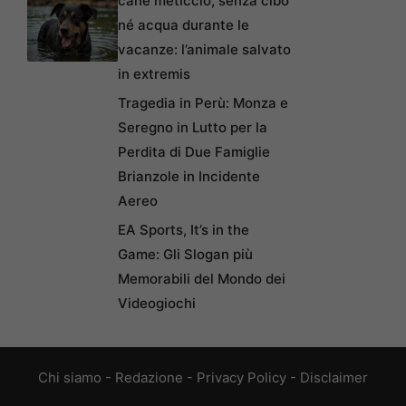
cane meticcio, senza cibo
né acqua durante le
vacanze: l’animale salvato
in extremis
Tragedia in Perù: Monza e
Seregno in Lutto per la
Perdita di Due Famiglie
Brianzole in Incidente
Aereo
EA Sports, It’s in the
Game: Gli Slogan più
Memorabili del Mondo dei
Videogiochi
Chi siamo
-
Redazione
-
Privacy Policy
-
Disclaimer