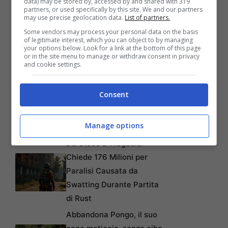
data) may be stored by, accessed by and shared with 319
partners, or used specifically by this site. We and our partners
may use precise geolocation data.
List of partners.
Articoli recenti
Come Fermare i Download
Some vendors may process your personal data on the basis
of legitimate interest, which you can object to by managing
Automatici di Modelli AI da
your options below. Look for a link at the bottom of this page
4GB su Chrome: Guida
or in the site menu to manage or withdraw consent in privacy
and cookie settings.
Passo-Passo
Disney+: Tra Piani Gratuiti
Consent
e Collaborazioni con
TikTok per Contrastare
Manage options
l’Ascesa di YouTube
Da Gioco a Tragedia:
Chiede 176 Milioni per
Paralisi Causata da
Swatting Durante Partita
di Rust
Abbandona Pongo, il suo