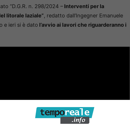
nato “D.G.R. n. 298/2024 –
Interventi per la
 litorale laziale”
, redatto dall’Ingegner Emanuele
 e ieri si è dato
l’avvio ai lavori che riguarderanno i