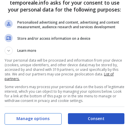
temporeale.info asks for your consent to use
your personal data for the following purposes:
Personalised advertising and content, advertising and content
measurement, audience research and services development
Store and/or access information on a device
Learn more
e strade di accesso alle spiagge e di dotazione di
Your personal data will be processed and information from your device
(cookies, unique identifiers, and other device data) may be stored by,
 una nuova cartellonistica sui tratti di arenile liberi
accessed by and shared with 319 partners, or used specifically by this
site. We and our partners may use precise geolocation data.
List of
ericoli, richiamo alle ordinanze, comportamento da
partners.
garantire un maggior numero di servizi per gli utenti
Some vendors may process your personal data on the basis of legitimate
interest, which you can object to by managing your options below. Look
o di rifiuti, si prevede l’installazione di cestini
for a link at the bottom of this page or in the site menu to manage or
withdraw consent in privacy and cookie settings.
Manage options
Consent
d una maggiore visibilità degli accessi alle spiagge,