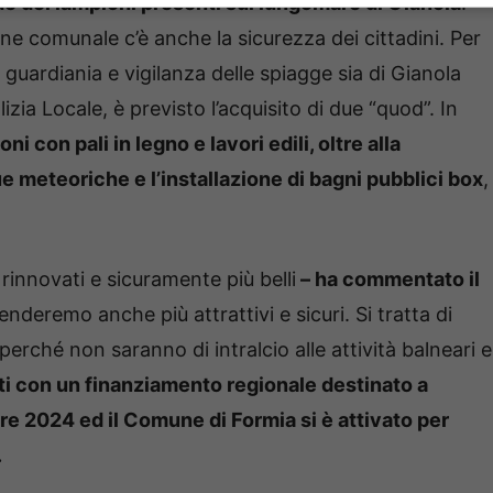
ade dei lampioni presenti sul lungomare di Gianola
.
one comunale c’è anche la sicurezza dei cittadini. Per
 guardiania e vigilanza delle spiagge sia di Gianola
zia Locale, è previsto l’acquisito di due “quod”. In
oni con pali in legno e lavori edili, oltre alla
e meteoriche e l’installazione di bagni pubblici box
,
i rinnovati e sicuramente più belli
– ha commentato il
enderemo anche più attrattivi e sicuri. Si tratta di
perché non saranno di intralcio alle attività balneari e
ati con un finanziamento regionale destinato a
re 2024 ed il Comune di Formia si è attivato per
.