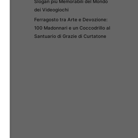
Slogan più Memorabili del Mondo
dei Videogiochi
Ferragosto tra Arte e Devozione:
100 Madonnari e un Coccodrillo al
Santuario di Grazie di Curtatone