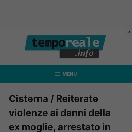
Vai
al
contenuto
MENU
Cisterna / Reiterate
violenze ai danni della
ex moglie, arrestato in