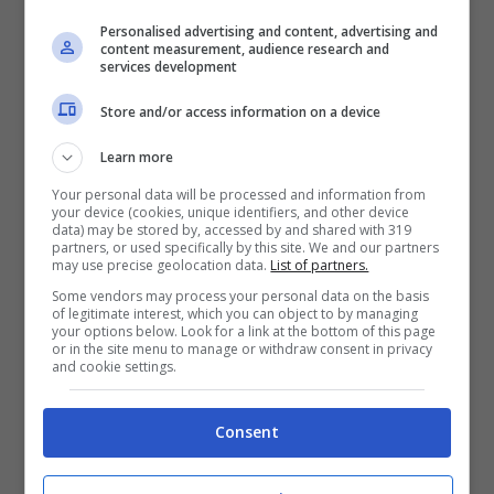
dall’uomo
anche nei mesi precedenti, unite ad
Personalised advertising and content, advertising and
content measurement, audience research and
atteggiamenti aggressivi subiti da parte
services development
dello stesso,
che in alcune occasione
Store and/or access information on a device
l’avrebbe
strattonata per i capelli
e colpita
Learn more
con
colpi in varie parti del corpo.
L’uomo
Your personal data will be processed and information from
infatti lo scorso aprile era stato già
your device (cookies, unique identifiers, and other device
data) may be stored by, accessed by and shared with 319
destinatario di un provvedimento di
partners, or used specifically by this site. We and our partners
may use precise geolocation data.
List of partners.
ammonimento del Questore e la donna a
Some vendors may process your personal data on the basis
seguito dei precedenti fatti si era
of legitimate interest, which you can object to by managing
your options below. Look for a link at the bottom of this page
allontanata dalla casa familiare
per rifugiarsi
or in the site menu to manage or withdraw consent in privacy
and cookie settings.
a casa della sorella.
Consent
Acquisiti tutti gli elementi necessari,
considerata la pericolosità dell’uomo i