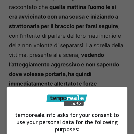
raccontato che
quella mattina l’uomo le si
era avvicinato con una scusa e iniziando a
strattonarla per il braccio per farsi seguire
,
con l’intento di parlare del loro matrimonio e
della non volontà di separarsi.
La sorella della
vittima, presente alla scena,
vedendo
l’atteggiamento aggressivo e non sapendo
dove volesse portarla, ha quindi
immediatamente allertato le forze
dell’ordine.
L’arrivo tempestivo dei poliziotti
ha consentito di scongiurare il peggio.
temporeale.info asks for your consent to
La donna ha poi raccontato agli investigatori
use your personal data for the following
purposes:
un
contesto di minacce e di offese ricevute