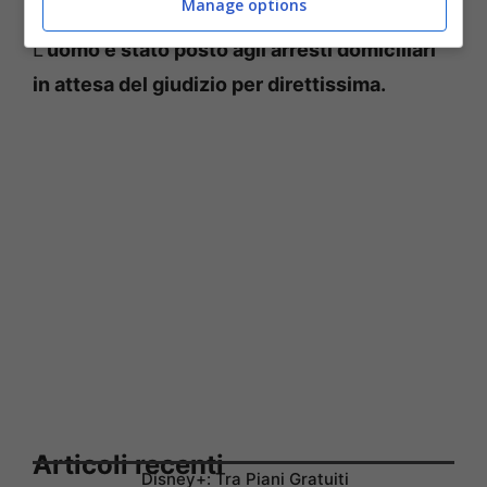
Manage options
poliziotti hanno proceduta al suo arresto.
L
’uomo è stato posto agli arresti domiciliari
in attesa del giudizio per direttissima.
Articoli recenti
Disney+: Tra Piani Gratuiti