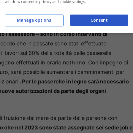
withdraw consent in privacy and cookie settings.
rovviste tuttavia come in passato del camminamento
Manage options
Consent
o l’assessore – sono in corso interventi di
ricordo che in passato sono stati effettuate
 lavori sul 60% della totalità delle passerelle
 vengono effettuati in orario notturno. Con impegno di
uturo, sarà possibile aumentare i camminamenti per
izionarli
. Per le passerelle in legno sarà necessario
nuove autorizzazioni da parte degli organi
i fruizione del mare da parte delle persone con
o che nel 2023 sono state assegnate sei sedie job e