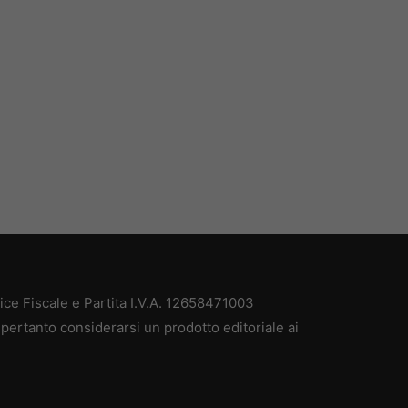
e Fiscale e Partita I.V.A. 12658471003
pertanto considerarsi un prodotto editoriale ai