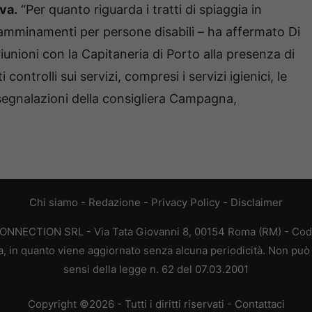
va.
“Per quanto riguarda i tratti di spiaggia in
amminamenti per persone disabili – ha affermato Di
unioni con la Capitaneria di Porto alla presenza di
 controlli sui servizi, compresi i servizi igienici, le
 segnalazioni della consigliera Campagna,
Chi siamo
-
Redazione
-
Privacy Policy
-
Disclaimer
CONNECTION SRL - Via Tata Giovanni 8, 00154 Roma (RM) - Codic
a, in quanto viene aggiornato senza alcuna periodicità. Non può 
sensi della legge n. 62 del 07.03.2001
Copyright ©2026 - Tutti i diritti riservati -
Contattaci