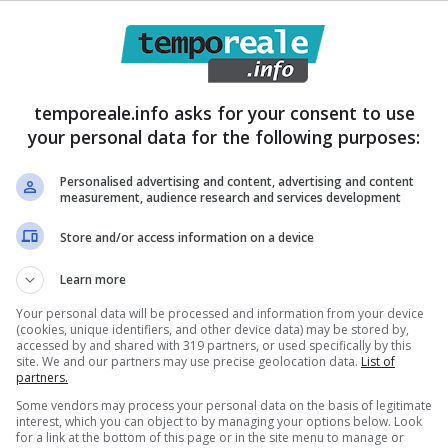
temporeale.info asks for your consent to use
arito quali interventi di manutenzione ordinaria e
your personal data for the following purposes:
mune a partire da maggio 2023:
“La ditta
Personalised advertising and content, advertising and content
2024 – ha affermato il delegato alla Marina – ha
measurement, audience research and services development
one in corso quattro camminamenti per disabili
Store and/or access information on a device
a Capoportiere e Foce Verde, esattamente nelle
 Stato, davanti a via Filicudi, a Capitan Vasco e al
Learn more
pitolato. A fronte di ulteriori interlocuzioni, sono
Your personal data will be processed and information from your device
(cookies, unique identifiers, and other device data) may be stored by,
avanti via Panarea a partire da 2023 e davanti via
accessed by and shared with 319 partners, or used specifically by this
site. We and our partners may use precise geolocation data.
List of
minamenti si aggiungono altre due passerelle in
partners.
Some vendors may process your personal data on the basis of legitimate
fino al mare
. Nel tratto B, da Capoportiere a Rio
interest, which you can object to by managing your options below. Look
for a link at the bottom of this page or in the site menu to manage or
ssore Di Cocco – altre quattro passerelle, in legno,