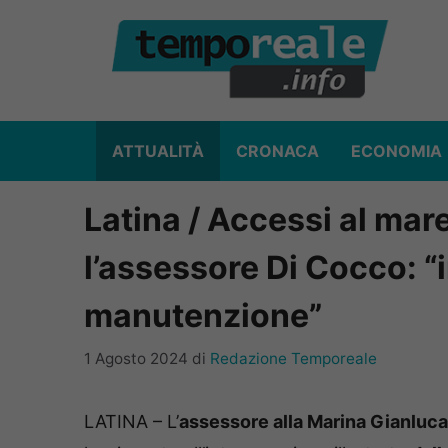
Vai
al
contenuto
ATTUALITÀ
CRONACA
ECONOMIA
Latina / Accessi al mar
l’assessore Di Cocco: “i
manutenzione”
1 Agosto 2024
di
Redazione Temporeale
LATINA – L’
assessore alla Marina Gianluc