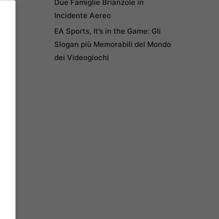
Due Famiglie Brianzole in
Incidente Aereo
EA Sports, It’s in the Game: Gli
Slogan più Memorabili del Mondo
dei Videogiochi