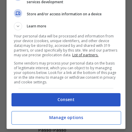
services development
Store and/or access information on a device
Learn more
Your personal data will be processed and information from
your device (cookies, unique identifiers, and other device
data) may be stored by, accessed by and shared with 319
partners, or used specifically by this site. We and our partners
may use precise geolocation data.
List of partners.
Some vendors may process your personal data on the basis
of legitimate interest, which you can object to by managing
your options below. Look for a link at the bottom of this page
or in the site menu to manage or withdraw consent in privacy
and cookie settings.
Consent
Articoli recenti
Come Fermare i Download
Automatici di Modelli AI da
Manage options
4GB su Chrome: Guida
Passo-Passo