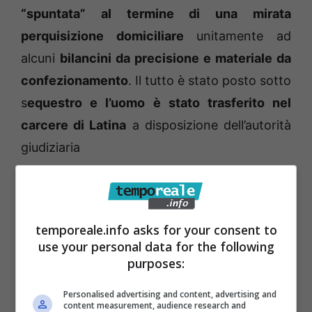
“spuntata” al termine di una mirata
perquisizione domiciliare
unitamente ad
alcuni
bilancini da precisione e materiale da
confezionamento
. Il tutto è stato posto sotto
s
equestro e l’uomo è stato trasferito nel
carcere di Latina
a disposizione dell’autorità
giudiziaria
temporeale.info asks for your consent to
use your personal data for the following
purposes:
Personalised advertising and content, advertising and
content measurement, audience research and