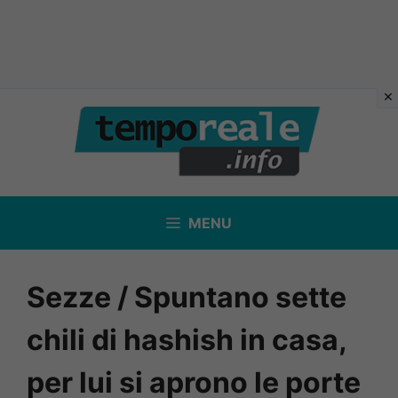
Vai
al
contenuto
MENU
Sezze / Spuntano sette
chili di hashish in casa,
per lui si aprono le porte