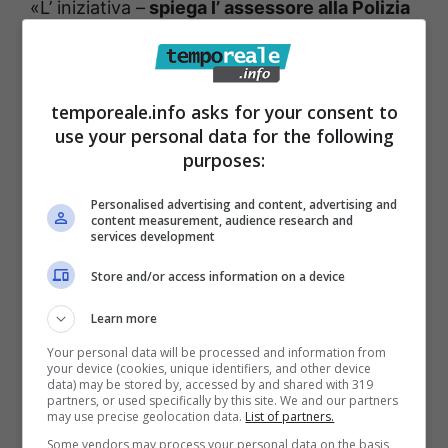
«L’ iniziativa –
spiega l’ assessore alla Polizia
Locale Sicurezza Stefano Martone
– è legata
alla volontà dell’ Amministrazione Comunale
di mettere in campo interventi mirati alla
temporeale.info asks for your consent to
use your personal data for the following
riduzione del traffico nel quartiere
purposes:
medioevale, e quindi ovviare alla vasta
diffusione delle auto private e alla carenza di
Personalised advertising and content, advertising and
content measurement, audience research and
parcheggi, ridurre le relative criticità e avere
services development
importanti ripercussioni sulla sicurezza dei
Store and/or access information on a device
pedoni e quella stradale Ciò consentirà inoltre
Learn more
ai tanti turisti e visitatori, e persone anziani di
Your personal data will be processed and information from
poter raggiungere agevolmente la zona
your device (cookies, unique identifiers, and other device
data) may be stored by, accessed by and shared with 319
antica della città. La navetta è una delle
partners, or used specifically by this site. We and our partners
may use precise geolocation data.
List of partners.
soluzioni che va in tal senso.» Il costo del
Some vendors may process your personal data on the basis