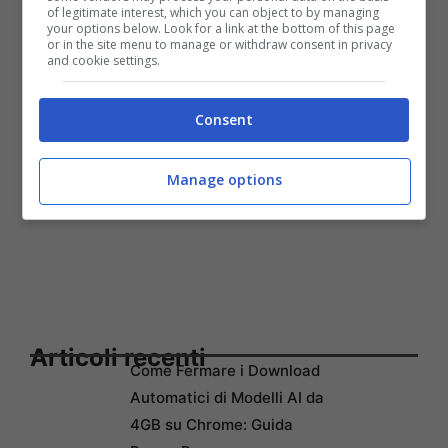
biglietto andata/ritorno è di 1 euro
of legitimate interest, which you can object to by managing
your options below. Look for a link at the bottom of this page
or in the site menu to manage or withdraw consent in privacy
and cookie settings.
Consent
Manage options
Articoli recenti
Come Fermare i Download
Automatici di Modelli AI da
4GB su Chrome: Guida