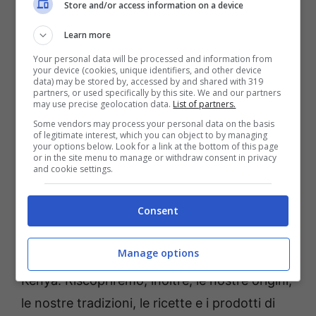
Store and/or access information on a device
un intervento di recupero conservativo
effettuato con i fondi del PNRR. Il 15
Learn more
settembre alle 19:00 si terrà la premiazione
Your personal data will be processed and information from
your device (cookies, unique identifiers, and other device
dei vincitori. L’iscrizione è gratuita. Per info
data) may be stored by, accessed by and shared with 319
partners, or used specifically by this site. We and our partners
328-0423636.
may use precise geolocation data.
List of partners.
Some vendors may process your personal data on the basis
of legitimate interest, which you can object to by managing
«Ogni edizione, da 38 anni ormai, è un
your options below. Look for a link at the bottom of this page
or in the site menu to manage or withdraw consent in privacy
affascinante giro del mondo –
commentano il
and cookie settings.
sindaco di Fondi Beniamino Maschietto e
Consent
l’assessore al Turismo e alla Cultura
Vincenzo Carnevale
– quest’anno voleremo
Manage options
in Serbia, in Spagna, in Perù, in Martinica e in
Kenya. Riscopriremo, inoltre, le nostre origini,
le nostre tradizioni, le ricette e i prodotti di