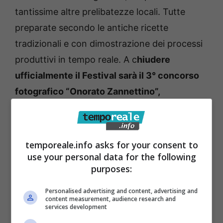
tantissime altre prelibatezze locali. Tutte
preparate secondo le antiche ricette
tradizionali e con dimostrazione dei processi
produttivi in tempo reale. A c
hiudere
ufficialmente il Festival sarà il 3° concorso
fotografico “Onorato Zannettino”,
organizzato in collaborazione con
l’Associazione Fotografichementi di
Vincenzo Bucci.
temporeale.info asks for your consent to
use your personal data for the following
purposes:
Gli
scatti saranno esposti dal 12 al 15
settembre, dalle 18:00 alle 21:00,
presso il
Personalised advertising and content, advertising and
content measurement, audience research and
cortile e nelle sale interne della Giudea,
services development
completamente rimessa a nuovo al termine di