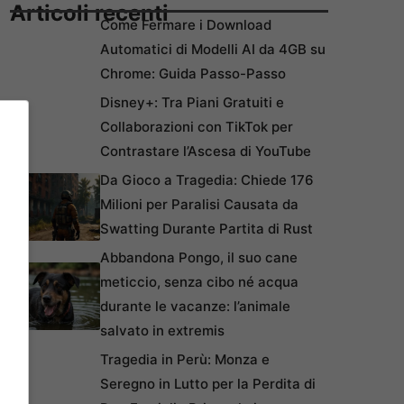
Articoli recenti
Come Fermare i Download
Automatici di Modelli AI da 4GB su
Chrome: Guida Passo-Passo
Disney+: Tra Piani Gratuiti e
Collaborazioni con TikTok per
Contrastare l’Ascesa di YouTube
Da Gioco a Tragedia: Chiede 176
Milioni per Paralisi Causata da
Swatting Durante Partita di Rust
Abbandona Pongo, il suo cane
meticcio, senza cibo né acqua
durante le vacanze: l’animale
salvato in extremis
Tragedia in Perù: Monza e
Seregno in Lutto per la Perdita di