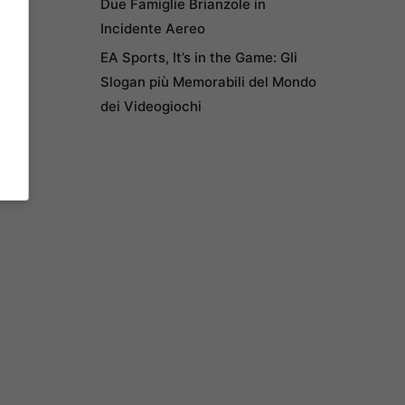
Due Famiglie Brianzole in
Incidente Aereo
EA Sports, It’s in the Game: Gli
Slogan più Memorabili del Mondo
dei Videogiochi