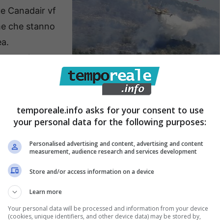
ue Canadair vf
me che stanno
ea.
a tra pineta e
f sta
4) ed una squadra vf a terra, per le operazioni di
temporeale.info asks for your consent to use
pervia. Al momento le fiamme hanno interessato
your personal data for the following purposes:
nea. Infine
a Fondi, in località Le Querce
, dove un
Personalised advertising and content, advertising and content
cendio della flotta aerea regionale, sta coordinando le
measurement, audience research and services development
 in supporto anche squadre volontari di protezione
Store and/or access information on a device
Learn more
Your personal data will be processed and information from your device
(cookies, unique identifiers, and other device data) may be stored by,