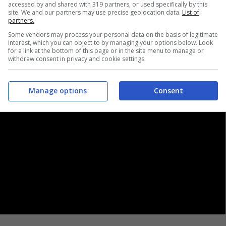
accessed by and shared with 319 partners, or used specifically by this
site. We and our partners may use precise geolocation data.
List of
partners.
Some vendors may process your personal data on the basis of legitimate
interest, which you can object to by managing your options below. Look
for a link at the bottom of this page or in the site menu to manage or
withdraw consent in privacy and cookie settings.
Manage options
Consent