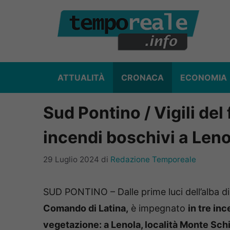
Vai
al
contenuto
ATTUALITÀ
CRONACA
ECONOMIA
Sud Pontino / Vigili del
incendi boschivi a Lenol
29 Luglio 2024
di
Redazione Temporeale
SUD PONTINO – Dalle prime luci dell’alba di
Comando di Latina,
è impegnato
in
tre inc
vegetazione: a Lenola, località Monte Schi