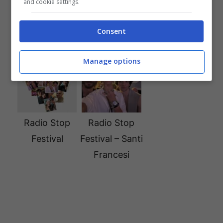
and cookie settings.
Radio Stop
Radio Stop
Radio Stop
Festival –
Festival –
Festival
Consent
Holden
Sarah
Manage options
Radio Stop
Radio Stop
Festival
Festival – Santi
Francesi