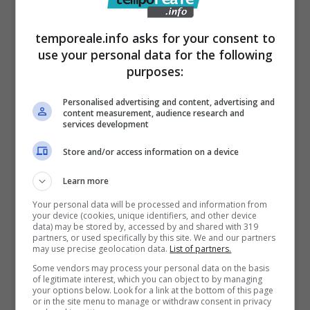
temporeale.info asks for your consent to
use your personal data for the following
purposes:
Personalised advertising and content, advertising and
content measurement, audience research and
services development
Store and/or access information on a device
Radio Stop
Radio Stop
Learn more
Festival
Festival – LDA
Your personal data will be processed and information from
your device (cookies, unique identifiers, and other device
data) may be stored by, accessed by and shared with 319
partners, or used specifically by this site. We and our partners
may use precise geolocation data.
List of partners.
Some vendors may process your personal data on the basis
of legitimate interest, which you can object to by managing
your options below. Look for a link at the bottom of this page
or in the site menu to manage or withdraw consent in privacy