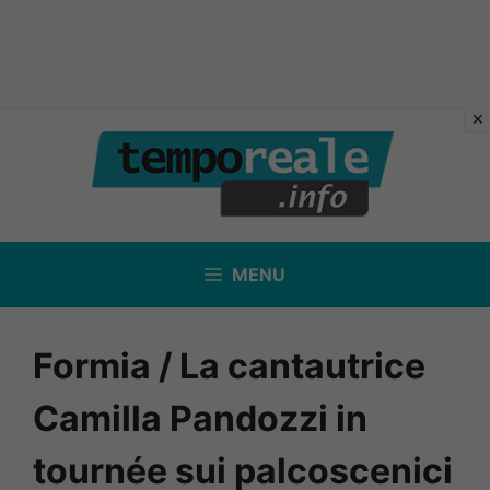
Vai
al
contenuto
MENU
Formia / La cantautrice
Camilla Pandozzi in
tournée sui palcoscenici