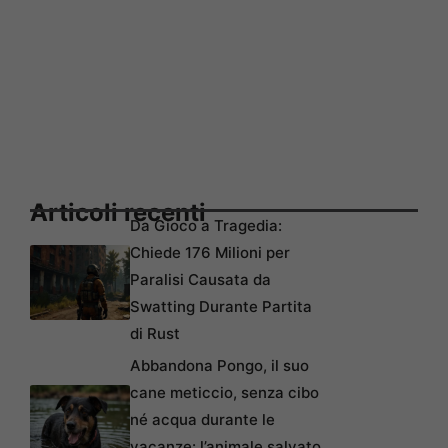
Articoli recenti
Da Gioco a Tragedia:
Chiede 176 Milioni per
Paralisi Causata da
Swatting Durante Partita
di Rust
Abbandona Pongo, il suo
cane meticcio, senza cibo
né acqua durante le
vacanze: l’animale salvato