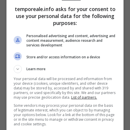
mondo moderno
. Il microcredito è davvero
temporeale.info asks for your consent to
use your personal data for the following
uno strumento chiave per trasformare l’idea
purposes:
in impresa”.
Personalised advertising and content, advertising and
content measurement, audience research and
Il presidente dell’Ente Nazionale per il
services development
Microcredito, Mario Baccini, ha sottolineato
Store and/or access information on a device
l’impegno dell’Amministrazione comunale a
Learn more
partire dal
Your personal data will be processed and information from
your device (cookies, unique identifiers, and other device
data) may be stored by, accessed by and shared with 319
partners, or used specifically by this site. We and our partners
may use precise geolocation data.
List of partners.
Some vendors may process your personal data on the basis
of legitimate interest, which you can object to by managing
your options below. Look for a link at the bottom of this page
or in the site menu to manage or withdraw consent in privacy
and cookie settings.