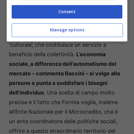
Consent
Sindaco Taddeo, che ha ringraziato
unitamente a tutti i dipendenti comunali, che
Manage options
hanno abbracciato una scelta definita
‘culturale’, che costituisce un servizio a
beneficio della collettività.
L’economia
sociale, a differenza dell’automatismo del
mercato – commenta Baccini – si volge alla
persone e punta a soddisfare i bisogni
dell’individuo
. Una scelta di campo molto
precisa e il fatto che Formia voglia, insieme
all’Ente Nazionale per il Microcredito, che è
un ente coordinatore delle politiche sociali,
offrire a questo straordinario territorio dei