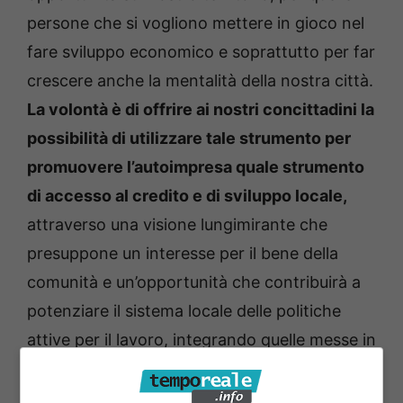
persone che si vogliono mettere in gioco nel
fare sviluppo economico e soprattutto per far
crescere anche la mentalità della nostra città.
La volontà è di offrire ai nostri concittadini la
possibilità di utilizzare tale strumento per
promuovere l’autoimpresa quale strumento
di accesso al credito e di sviluppo locale,
attraverso una visione lungimirante che
presuppone un interesse per il bene della
comunità e un’opportunità che contribuirà a
potenziare il sistema locale delle politiche
attive per il lavoro, integrando quelle messe in
campo in questi anni. Competenze essenziali
per affrontare le sfide economiche del