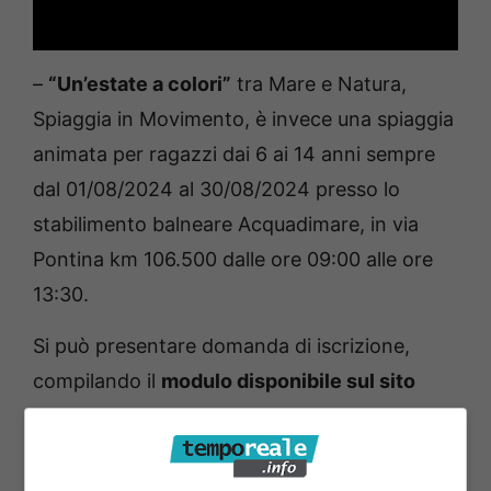
–
“Un’estate a colori”
tra Mare e Natura,
Spiaggia in Movimento, è invece una spiaggia
animata per ragazzi dai 6 ai 14 anni sempre
dal 01/08/2024 al 30/08/2024 presso lo
stabilimento balneare Acquadimare, in via
Pontina km 106.500 dalle ore 09:00 alle ore
13:30.
Si può presentare domanda di iscrizione,
compilando il
modulo disponibile sul sito
istituzionale del Comune di Terracina.
Le
domande compilate possono essere inviate
alla seguente mail: