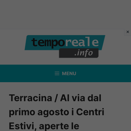
Vai
al
contenuto
MENU
Terracina / Al via dal
primo agosto i Centri
Estivi, aperte le