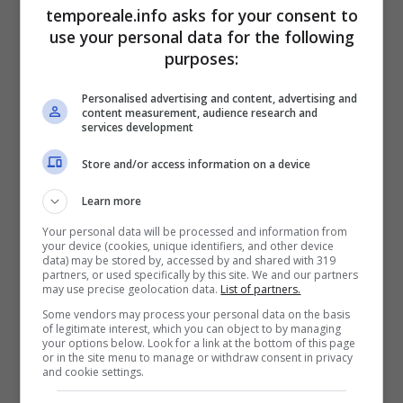
temporeale.info asks for your consent to
info@aziendaspecialeterracina.
it
o a mano
use your personal data for the following
presso la sede dell’azienda in via G. Leopardi
purposes:
n. 73
entro e non oltre le ore 12:00 del 29
Personalised advertising and content, advertising and
Luglio 2024.
content measurement, audience research and
services development
“Tornano anche quest’anno i centri estivi
Store and/or access information on a device
gratuiti, per accompagnare durante l’estate i
più piccoli, le ragazze e i ragazzi, con arte,
Learn more
creatività, gioco e divertimento. Un luogo di
Your personal data will be processed and information from
your device (cookies, unique identifiers, and other device
incontro e di confronto di forte valore
data) may be stored by, accessed by and shared with 319
partners, or used specifically by this site. We and our partners
sociale, educativo e formativo, con
may use precise geolocation data.
List of partners.
un’attenzione maggiore rivolta ai bambini e ai
Some vendors may process your personal data on the basis
of legitimate interest, which you can object to by managing
ragazzi con disabilità” –
ha dichiarato
your options below. Look for a link at the bottom of this page
or in the site menu to manage or withdraw consent in privacy
l’Assessora ai Servizi Sociali e alla Scuola
and cookie settings.
Sara Norcia.