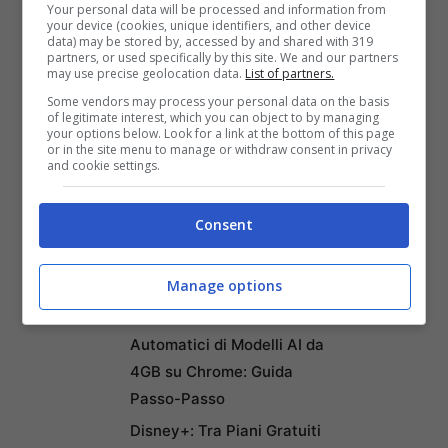
Your personal data will be processed and information from
your device (cookies, unique identifiers, and other device
data) may be stored by, accessed by and shared with 319
partners, or used specifically by this site. We and our partners
may use precise geolocation data.
List of partners.
Some vendors may process your personal data on the basis
of legitimate interest, which you can object to by managing
your options below. Look for a link at the bottom of this page
or in the site menu to manage or withdraw consent in privacy
and cookie settings.
Consent
Manage options
Articoli recenti
Come Fermare i Download
Automatici di Modelli AI da
4GB su Chrome: Guida
Passo-Passo
Disney+: Tra Piani Gratuiti