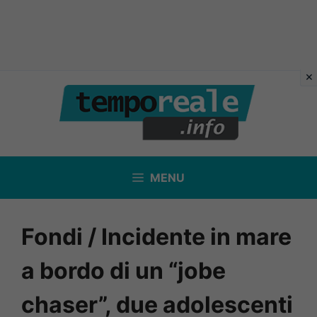
Vai
al
contenuto
MENU
Fondi / Incidente in mare
a bordo di un “jobe
chaser”, due adolescenti