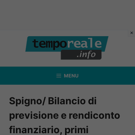
Vai
al
contenuto
MENU
Spigno/ Bilancio di
previsione e rendiconto
finanziario, primi