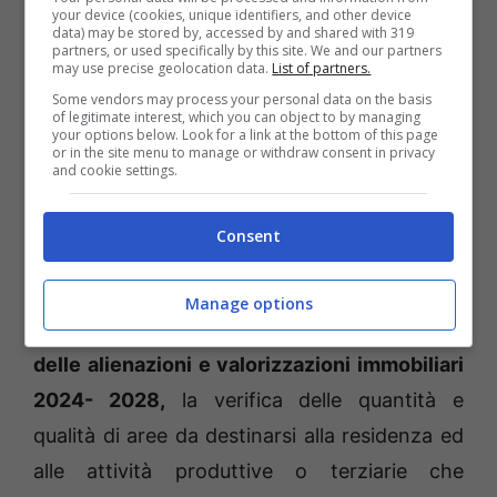
your device (cookies, unique identifiers, and other device
data) may be stored by, accessed by and shared with 319
Debuttando nel rinnovato consiglio comunale
partners, or used specifically by this site. We and our partners
may use precise geolocation data.
List of partners.
– era risultato assente per motivi personali
Some vendors may process your personal data on the basis
nella seduta di insediamento tenutasi
of legitimate interest, which you can object to by managing
your options below. Look for a link at the bottom of this page
all’aperto in piazza Dante –
l’imprenditore ed
or in the site menu to manage or withdraw consent in privacy
and cookie settings.
ex candidato a sindaco Williams Di Cesare
ha seguito un’altra strada politica: si è
Consent
astenuto sugli argomenti contabili-finanziari e
sui punti più tecnici inseriti nell’agenda
Manage options
consiliare. Tra questi l’approvazione del
piano
delle alienazioni e valorizzazioni immobiliari
2024- 2028,
la verifica delle quantità e
qualità di aree da destinarsi alla residenza ed
alle attività produttive o terziarie che