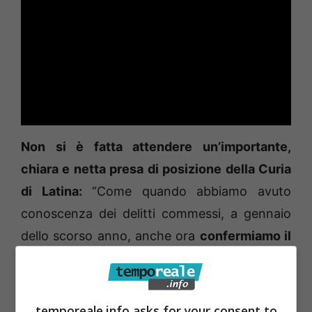
Non si è fatta attendere un’importante,
chiara e netta presa di posizione della Curia
di Latina:
“Come quando abbiamo avuto
conoscenza dei delitti commessi, a gennaio
dello scorso anno, anche ora
confermiamo il
nostro dolore per le sofferenze procurate
alle giovani vittime e alle loro famiglie.
A loro
esprimiamo la nostra vicinanza e solidarietà”.
temporeale.info asks for your consent to