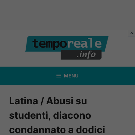
Vai
al
contenuto
MENU
Latina / Abusi su
studenti, diacono
condannato a dodici