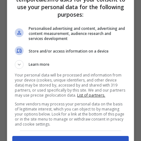
use your personal data for the following
purposes:
“Nel pieno rispetto della libertà di ciascuno”,
il
vescovo Mariano Crociata ha confermato,
Personalised advertising and content, advertising and
content measurement, audience research and
dopo la conclusione del rito abbreviato
, la
services development
sua disponibilità a
incontrare i giovani e le
Store and/or access information on a device
loro famiglie
. E’ stata, questa, una “possibilità
preclusa sin dall’inizio a causa dell’immediato
Learn more
avvio dell’inchiesta giudiziaria, con la naturale
Your personal data will be processed and information from
your device (cookies, unique identifiers, and other device
conseguenza che la Procura della Repubblica
data) may be stored by, accessed by and shared with 319
partners, or used specifically by this site. We and our partners
di Latina non ha potuto condividere gli atti di
may use precise geolocation data.
List of partners.
Some vendors may process your personal data on the basis
indagine con la Diocesi di Latina: identità
of legitimate interest, which you can object to by managing
your options below. Look for a link at the bottom of this page
delle vittime, testimonianze, verbali di
or in the site menu to manage or withdraw consent in privacy
and cookie settings.
interrogatori e accertamenti tecnici”.