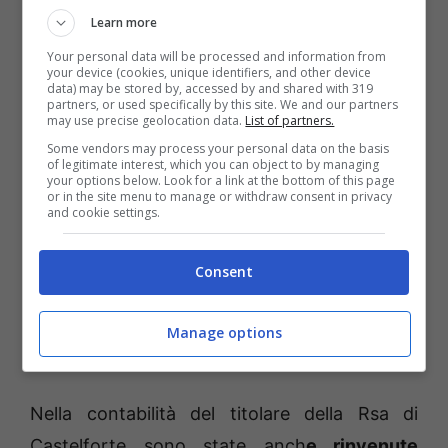
Procura dalla Guardia di Finanza di Formia
Learn more
diversi dipendenti del centro residenziale per
Your personal data will be processed and information from
anziani, oltre a non aver mai effettuato
your device (cookies, unique identifiers, and other device
data) may be stored by, accessed by and shared with 319
alcuna attività formativa, a volte
risultavano
partners, or used specifically by this site. We and our partners
may use precise geolocation data.
List of partners.
in servizio durante le ore di fruizione dei
Some vendors may process your personal data on the basis
corsi,
rendendo, pertanto, del tutto
of legitimate interest, which you can object to by managing
your options below. Look for a link at the bottom of this page
inattendibile l’impianto documentale
or in the site menu to manage or withdraw consent in privacy
and cookie settings.
predisposto dall’impresa stessa. L’
ammontare
dei crediti segnalati
come inesistenti,
Consent
compensati in sede versamento tramite il
modello F24,
è risultato essere pari a oltre
Manage options
260mila euro
.
Nella contabilità del titolare della Rsa di
Castelforte sono state anch
e rinvenute