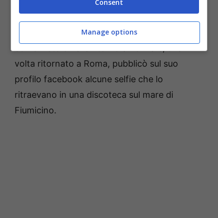
termine di un
consulto presso l’ospedale
Consent
Santa Maria Goretti di Latina
. Il 34enne
Manage options
venne raggiunto invece da un foglio di via
con divieto di fare ritorno a Ponza e, una
volta ritornato a Roma, pubblicò sul suo
profilo facebook alcune selfie che lo
ritraevano in una discoteca sul mare di
Fiumicino.