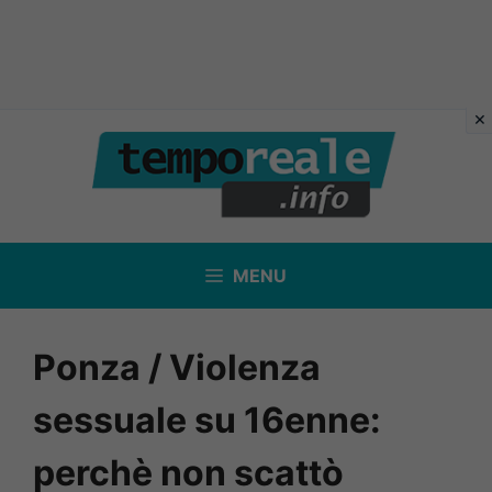
Vai
al
contenuto
MENU
Ponza / Violenza
sessuale su 16enne:
perchè non scattò