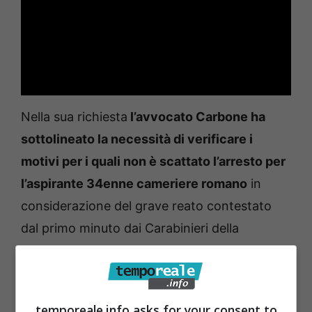
Nella sua richiesta
l’avvocato Carbone ha
sottolineato la necessità di verificare i
motivi per i quali non è scattato l’arresto per
l’aspirante 34enne cameriere romano
in
considerazione del grave reato contestato
dal primo minuto dai Carabinieri della
Compagnia di Formia e della Stazione di
Ponza:
la violenza sessuale su una
minorenne.
Ed in attesa di conoscere quali
temporeale.info asks for your consent to