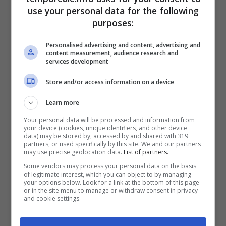
potrebbero essere le scelte conseguenti del
use your personal data for the following
Csm dopo la trasmissione degli atti, la stessa
purposes:
procura di Cassino sta definendo – secondo
Personalised advertising and content, advertising and
quanto è trapelato – la
richiesta di svolgere
content measurement, audience research and
services development
un incidente probatorio finalizzato a
Store and/or access information on a device
ricostruire a caldo cosa sia successo nel
tardo pomeriggio del 7 luglio
all’esterno
Learn more
dell’abitazione presso in affitto dalla famiglia
Your personal data will be processed and information from
your device (cookies, unique identifiers, and other device
della 16enne
in località “I Conti
”.
data) may be stored by, accessed by and shared with 319
partners, or used specifically by this site. We and our partners
may use precise geolocation data.
List of partners.
Qui il 34enne – in evidente stato di
Some vendors may process your personal data on the basis
of legitimate interest, which you can object to by managing
ubriachezza –
aveva aggredito la 16enne
your options below. Look for a link at the bottom of this page
or in the site menu to manage or withdraw consent in privacy
costringendola a rientrare dentro e a subire
and cookie settings.
la violenza,
poi accertata il giorno dopo al