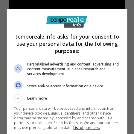
temporeale.info asks for your consent to
“Il
nostro appello a tutti i cittadini e a tutti i
use your personal data for the following
turisti è al rispetto delle regole e del
purposes:
buonsenso.
Un rispetto necessario per la
Personalised advertising and content, advertising and
sicurezza e l’incolumità di tutti, e al tempo
content measurement, audience research and
services development
stesso per il decoro della nostra Città. Siamo
consapevoli che è necessario aumentare il
Store and/or access information on a device
numero di stalli a disposizione per le biciclette
Learn more
in Città, con il posizionamento anche in altre
Your personal data will be processed and information from
your device (cookies, unique identifiers, and other device
aree. È in questa direzione che intendiamo
data) may be stored by, accessed by and shared with 319
partners, or used specifically by this site. We and our partners
lavorare, per promuovere e dare impulso alla
may use precise geolocation data.
List of partners.
mobilità sostenibile” –
ha dichiarato il