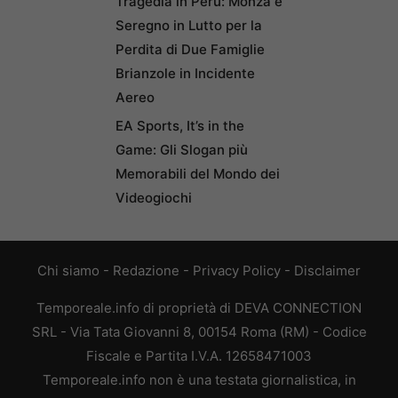
Tragedia in Perù: Monza e
Seregno in Lutto per la
Perdita di Due Famiglie
Brianzole in Incidente
Aereo
EA Sports, It’s in the
Game: Gli Slogan più
Memorabili del Mondo dei
Videogiochi
Chi siamo
-
Redazione
-
Privacy Policy
-
Disclaimer
Temporeale.info di proprietà di DEVA CONNECTION
SRL - Via Tata Giovanni 8, 00154 Roma (RM) - Codice
Fiscale e Partita I.V.A. 12658471003
Temporeale.info non è una testata giornalistica, in