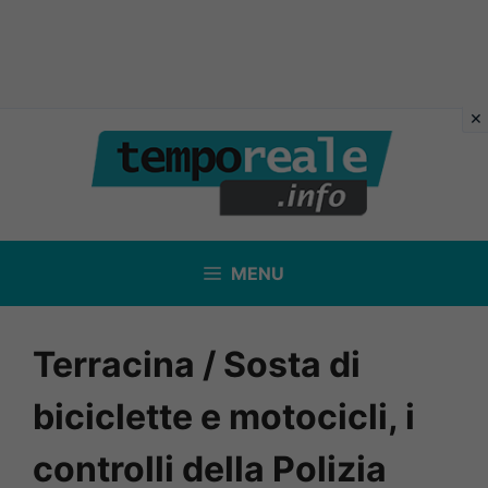
Vai
al
contenuto
MENU
Terracina / Sosta di
biciclette e motocicli, i
controlli della Polizia