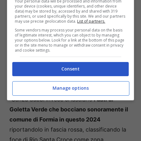
Your personal data will be processed and information from
your device (cookies, unique identifiers, and other device
l’amministrazione Taddeo -Cardillo Cupo ha
data) may be stored by, accessed by and shared with 319
partners, or used specifically by this site. We and our partners
fatto pure richiesta di Bandiera Blu per il
may use precise geolocation data.
List of partners.
porticciolo di Gianola e per Vindicio
Some vendors may process your personal data on the basis
of legitimate interest, which you can object to by managing
ovviamente pagando l’obolo alla società
your options below. Look for a link at the bottom of this page
or in the site menu to manage or withdraw consent in privacy
norvegese forse già dal prossimo anno, il
and cookie settings.
vessillo blu sarà assegnato al nostro comune.
Consent
Un vessillo, quello blu senza alcun
fondamento scientifico né per la qualità
Manage options
dell’ambiente né per la qualità della vita” .
“Senza dubbi invece ci lasciano
i dati di
Goletta Verde che bocciano sonoramente il
comune di Formia in questo 2024
riportandolo in fascia rossa, classificando la
foce di Rio Santa Croce come zona