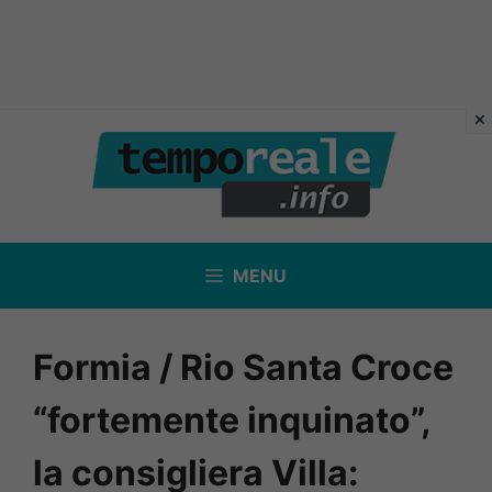
Vai
al
contenuto
MENU
Formia / Rio Santa Croce
“fortemente inquinato”,
la consigliera Villa: