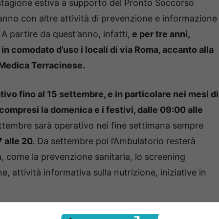
a stagione estiva a supporto del Pronto Soccorso
l’anno con altre attività di prevenzione e informazione
A partire da quest’anno, infatti,
e per tre anni,
 comodato d’uso i locali di via Roma, accanto alla
 Medica Terracinese.
vo fino al 15 settembre, e in particolare nei mesi di
, compresi la domenica e i festivi, dalle 09:00 alle
ttembre sarà operativo nei fine settimana sempre
7 alle 20.
Da settembre poi l’Ambulatorio resterà
tà, come la prevenzione sanitaria, lo screening
, attività informativa sulla nutrizione, iniziative in