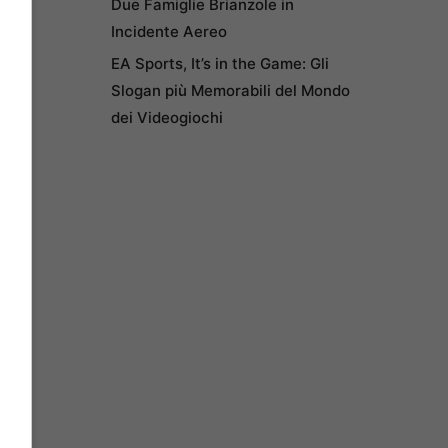
Due Famiglie Brianzole in
Incidente Aereo
EA Sports, It’s in the Game: Gli
Slogan più Memorabili del Mondo
dei Videogiochi