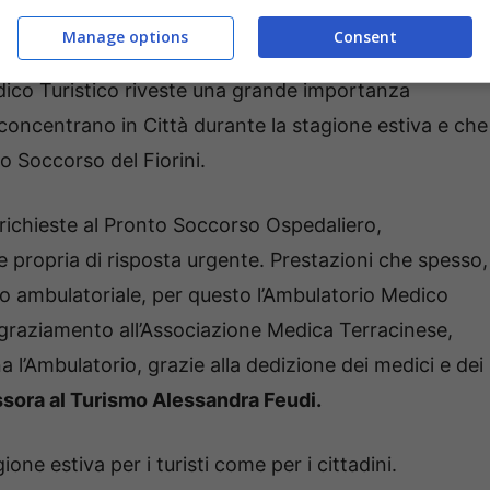
uso gratuito all’Associazione,
con un rimborso
Manage options
Consent
i residenti e ai turistici, per i farmaci e per
Medico Turistico riveste una grande importanza
 si concentrano in Città durante la stagione estiva e che
o Soccorso del Fiorini.
 richieste al Pronto Soccorso Ospedaliero,
 propria di risposta urgente. Prestazioni che spesso,
o ambulatoriale, per questo l’Ambulatorio Medico
ingraziamento all’Associazione Medica Terracinese,
a l’Ambulatorio, grazie alla dedizione dei medici e dei
ssora al Turismo Alessandra Feudi.
ne estiva per i turisti come per i cittadini.