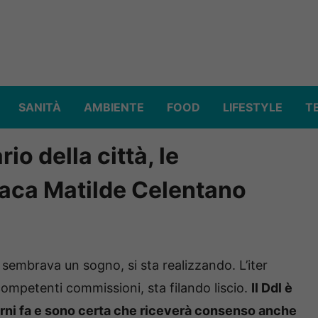
SANITÀ
AMBIENTE
FOOD
LIFESTYLE
T
io della città, le
daca Matilde Celentano
sembrava un sogno, si sta realizzando. L’iter
ompetenti commissioni, sta filando liscio.
Il Ddl è
orni fa e sono certa che riceverà consenso anche