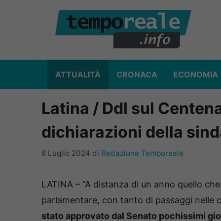
Vai
al
contenuto
ATTUALITÀ
CRONACA
ECONOMIA
Latina / Ddl sul Centenar
dichiarazioni della sin
8 Luglio 2024
di
Redazione Temporeale
LATINA – “A distanza di un anno quello che 
parlamentare, con tanto di passaggi nelle c
stato approvato dal Senato pochissimi gi