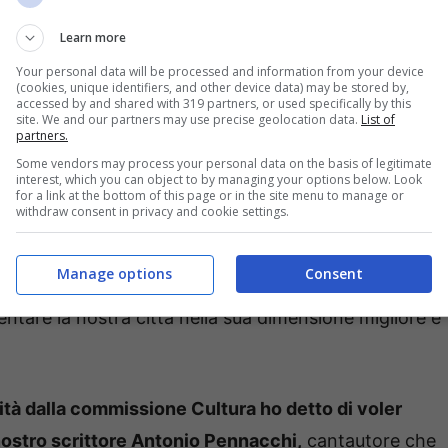
Learn more
Your personal data will be processed and information from your device
(cookies, unique identifiers, and other device data) may be stored by,
merosi compleanni di concittadini centenari.
E
accessed by and shared with 319 partners, or used specifically by this
site. We and our partners may use precise geolocation data.
List of
one di latinensi più anziana della storia di Latina.
partners.
 costantemente e che ci ricorda la grandezza della
Some vendors may process your personal data on the basis of legitimate
interest, which you can object to by managing your options below. Look
enze e sempre aperta.
for a link at the bottom of this page or in the site menu to manage or
withdraw consent in privacy and cookie settings.
liano ad avere meno di 100 anni,
ma una storia densa
Manage options
Consent
nostro meglio per utilizzare questo credito
ntare la nostra città nella sua dimensione migliore e
mità dalla commissione Cultura ho detto di voler
nostro scrittore Antonio Pennacchi,
cantautore che