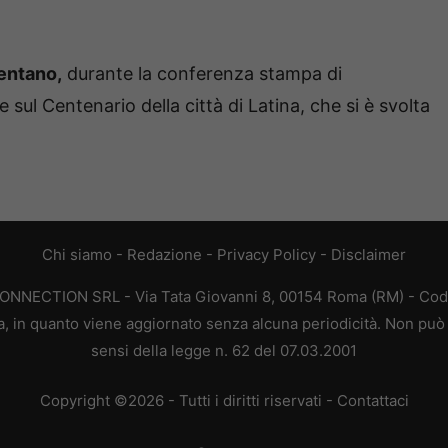
lentano,
durante la conferenza stampa di
 sul Centenario della città di Latina, che si è svolta
Chi siamo
-
Redazione
-
Privacy Policy
-
Disclaimer
CONNECTION SRL - Via Tata Giovanni 8, 00154 Roma (RM) - Codic
a, in quanto viene aggiornato senza alcuna periodicità. Non può 
sensi della legge n. 62 del 07.03.2001
Copyright ©2026 - Tutti i diritti riservati -
Contattaci