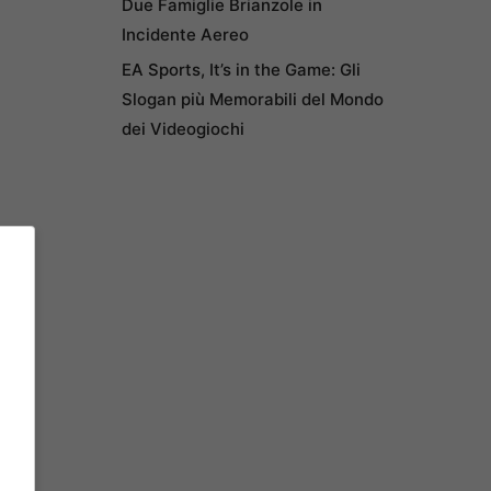
Due Famiglie Brianzole in
Incidente Aereo
EA Sports, It’s in the Game: Gli
Slogan più Memorabili del Mondo
dei Videogiochi