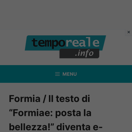
Vai
al
contenuto
MENU
Formia / Il testo di
“Formiae: posta la
bellezza!” diventa e-