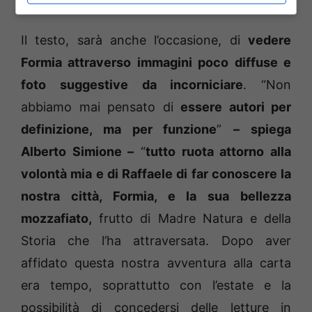
Il testo, sarà anche l’occasione, di
vedere
Formia attraverso immagini poco diffuse e
foto suggestive da incorniciare
. “Non
abbiamo mai pensato di
essere autori per
definizione, ma per funzione
”
– spiega
Alberto Simione –
“
tutto ruota attorno alla
volontà mia e di Raffaele di far conoscere la
nostra città, Formia, e la sua bellezza
mozzafiato,
frutto di Madre Natura e della
Storia che l’ha attraversata. Dopo aver
affidato questa nostra avventura alla carta
era tempo, soprattutto con l’estate e la
possibilità di concedersi delle letture in