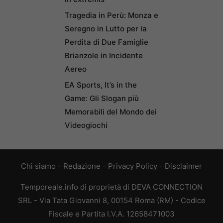
Tragedia in Perù: Monza e
Seregno in Lutto per la
Perdita di Due Famiglie
Brianzole in Incidente
Aereo
EA Sports, It’s in the
Game: Gli Slogan più
Memorabili del Mondo dei
Videogiochi
Chi siamo
-
Redazione
-
Privacy Policy
-
Disclaimer
Temporeale.info di proprietà di DEVA CONNECTION
SRL - Via Tata Giovanni 8, 00154 Roma (RM) - Codice
Fiscale e Partita I.V.A. 12658471003