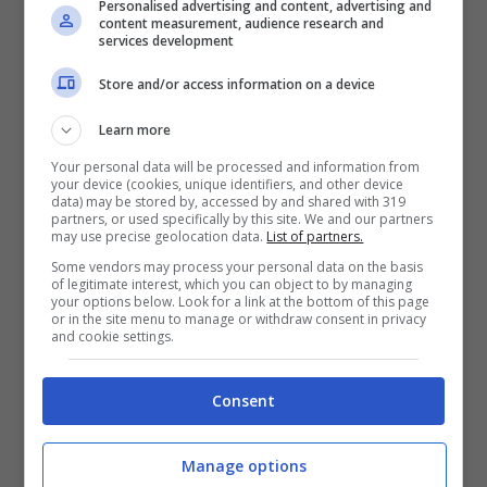
Personalised advertising and content, advertising and
content measurement, audience research and
ma è anche la Storia della loro città
e il loro
services development
modo di raccontarla in un incontro
Store and/or access information on a device
generazionale tra tradizione e nuovi media,
Learn more
tra mezzi di comunicazioni di epoche
Your personal data will be processed and information from
mediatiche differenti, partendo dai post
your device (cookies, unique identifiers, and other device
data) may be stored by, accessed by and shared with 319
social dell’appassionato Capolino, divenuti poi
partners, or used specifically by this site. We and our partners
may use precise geolocation data.
List of partners.
articoli per il sito web www.formiae.it – ideato
Some vendors may process your personal data on the basis
e realizzato sempre dall’associazione
of legitimate interest, which you can object to by managing
your options below. Look for a link at the bottom of this page
“WebProgens” – ed, infine,
questo libro, che
or in the site menu to manage or withdraw consent in privacy
and cookie settings.
oggi diventa e-book, conservando anche la
particolare impaginazione e ancora
Consent
arricchita da splendide immagini
, frutto di un
certosino lavoro di ricerca e dal puntuale
Manage options
lavoro fotografico di Fausto Forcina.