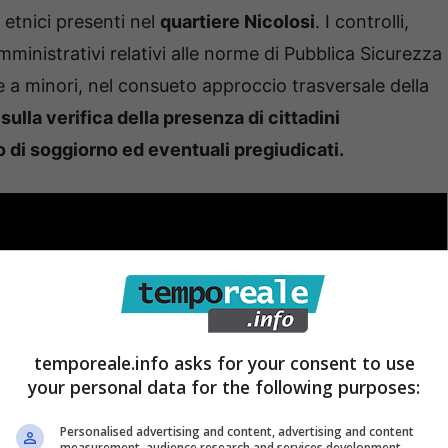
 etnici presenti nel
quartiere Nicolosi
. I controlli,
 amministrativi relativi alle norme di Pubblica Sicurezza
 a minori, nel consueto approccio trasversale della
ulla verifica della presenza di cittadini
 di soggiorno ed eventuali pregiudicati.
temporeale.info asks for your consent to use
your personal data for the following purposes:
Personalised advertising and content, advertising and content
measurement, audience research and services development