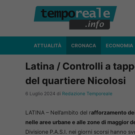
Vai
al
contenuto
ATTUALITÀ
CRONACA
ECONOMIA
Latina / Controlli a tap
del quartiere Nicolosi
6 Luglio 2024
di
Redazione Temporeale
LATINA – Nell’ambito del r
afforzamento dei
nelle aree urbane e alle zone di maggior d
Divisione P.A.S.I. nei giorni scorsi hanno s