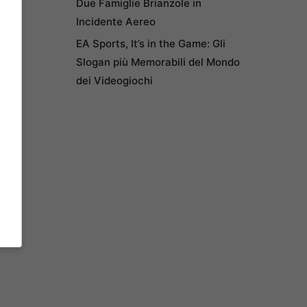
Due Famiglie Brianzole in
Incidente Aereo
EA Sports, It’s in the Game: Gli
Slogan più Memorabili del Mondo
dei Videogiochi