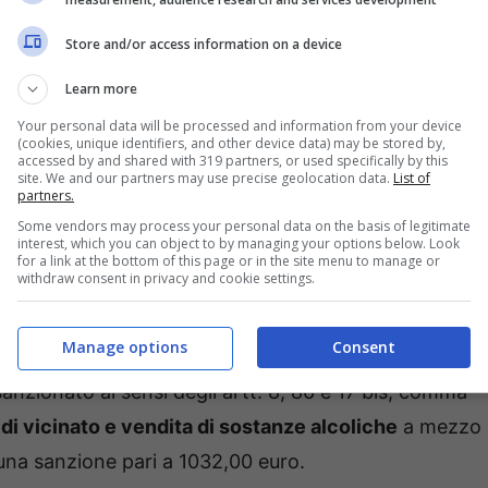
Store and/or access information on a device
Learn more
Your personal data will be processed and information from your device
(cookies, unique identifiers, and other device data) may be stored by,
accessed by and shared with 319 partners, or used specifically by this
site. We and our partners may use precise geolocation data.
List of
partners.
Some vendors may process your personal data on the basis of legitimate
interest, which you can object to by managing your options below. Look
io di alimentari della zona,
è stato identificato
un
for a link at the bottom of this page or in the site menu to manage or
withdraw consent in privacy and cookie settings.
re attività lavorativa che, risultato essere richiedente
o
e, pertanto, è stato segnalato all’Ispettorato del
Manage options
Consent
he questo originario del Bangladesh il 04.06.1981 ed
anzionato ai sensi degli artt. 8, 86 e 17 bis, comma
 di vicinato e vendita di sostanze alcoliche
a mezzo
una sanzione pari a 1032,00 euro.