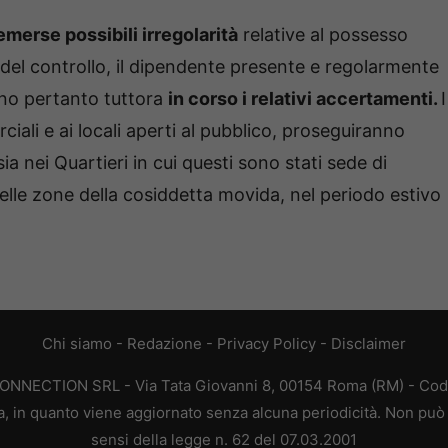
emerse possibili irregolarità
relative al possesso
o del controllo, il dipendente presente e regolarmente
ono pertanto tuttora
in corso i relativi accertamenti.
I
ciali e ai locali aperti al pubblico, proseguiranno
a nei Quartieri in cui questi sono stati sede di
a nelle zone della cosiddetta movida, nel periodo estivo
Chi siamo
-
Redazione
-
Privacy Policy
-
Disclaimer
CONNECTION SRL - Via Tata Giovanni 8, 00154 Roma (RM) - Codic
a, in quanto viene aggiornato senza alcuna periodicità. Non può 
sensi della legge n. 62 del 07.03.2001