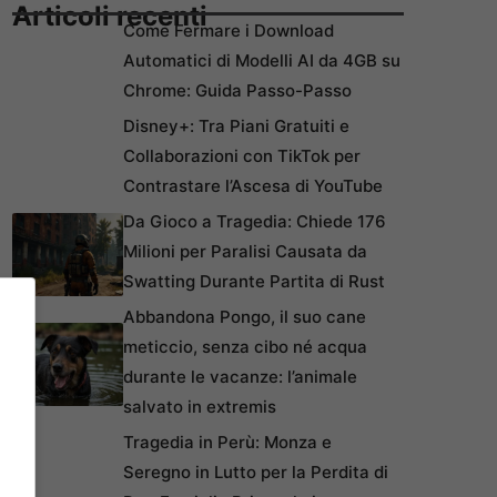
Articoli recenti
Come Fermare i Download
Automatici di Modelli AI da 4GB su
Chrome: Guida Passo-Passo
Disney+: Tra Piani Gratuiti e
Collaborazioni con TikTok per
Contrastare l’Ascesa di YouTube
Da Gioco a Tragedia: Chiede 176
Milioni per Paralisi Causata da
Swatting Durante Partita di Rust
Abbandona Pongo, il suo cane
meticcio, senza cibo né acqua
durante le vacanze: l’animale
salvato in extremis
Tragedia in Perù: Monza e
Seregno in Lutto per la Perdita di