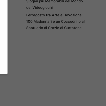
Slogan più Memorabili del Mondo
dei Videogiochi
Ferragosto tra Arte e Devozione:
100 Madonnari e un Coccodrillo al
Santuario di Grazie di Curtatone