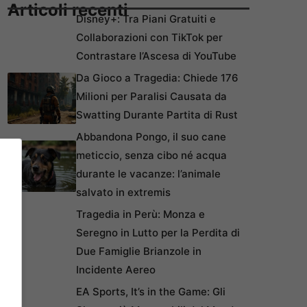
Articoli recenti
Disney+: Tra Piani Gratuiti e
Collaborazioni con TikTok per
Contrastare l’Ascesa di YouTube
Da Gioco a Tragedia: Chiede 176
Milioni per Paralisi Causata da
Swatting Durante Partita di Rust
Abbandona Pongo, il suo cane
meticcio, senza cibo né acqua
durante le vacanze: l’animale
salvato in extremis
Tragedia in Perù: Monza e
Seregno in Lutto per la Perdita di
Due Famiglie Brianzole in
Incidente Aereo
EA Sports, It’s in the Game: Gli