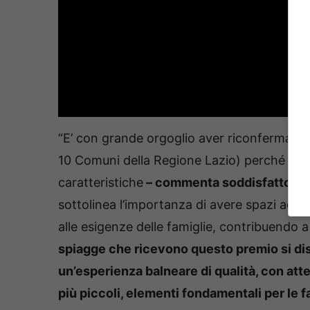
“E’ con grande orgoglio aver riconfermato, p
10 Comuni della Regione Lazio) perché certi
caratteristiche
– commenta soddisfatto il 
sottolinea l’importanza di avere spazi adegua
alle esigenze delle famiglie, contribuendo 
spiagge che ricevono questo premio si dist
un’esperienza balneare di qualità, con atte
più piccoli, elementi fondamentali per le f