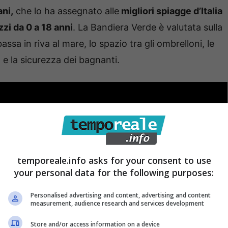
ani,
che lo ha assegnato alle
migliori spiagge d’Italia
zi da 0 a 18 anni
. La Bandiera Verde è valutata sulla
bassa in riva al mare, lo spazio tra gli ombrelloni, le
ia e la sicurezza dei bagnanti.
temporeale.info asks for your consent to use
your personal data for the following purposes:
Personalised advertising and content, advertising and content
measurement, audience research and services development
Store and/or access information on a device