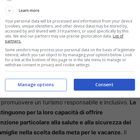
Learn more
Your personal data will be processed and information from your device
(cookies, unique identifiers, and other device data) may be stored by,
accessed by and shared with 319 partners, or used specifically by this
site. We and our partners may use precise geolocation data.
List of
partners.
Some vendors may process your personal data on the basis of legitimate
interest, which you can object to by managing your options below. Look
for a link at the bottom of this page or in the site menu to manage or
er il 16esimo anno consecutivo, la nostra città (tra i
withdraw consent in privacy and cookie settings.
fica alle nostre spiagge tutta una serie di
Sindaco Gianluca Taddeo –
Il riconoscimento
Manage options
Consent
ti al gioco, acque pulite e sicure e servizi attenti
a promuovere un turismo responsabile e inclusivo.
Le
inguono per la loro capacità di offrire
nzione particolare alla salute e alla sicurezza dei
amiglie nella scelta della meta per le vacanze.
Il