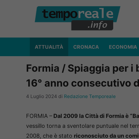
Vai
al
contenuto
ATTUALITÀ
CRONACA
ECONOMIA
Formia / Spiaggia per i b
16° anno consecutivo d
4 Luglio 2024
di
Redazione Temporeale
FORMIA –
Dal 2009 la Città di Formia è “B
vessillo torna a sventolare puntuale nel te
2008, che è stato
riconosciuto da un comit