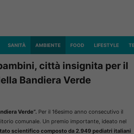
SANITÀ
AMBIENTE
FOOD
LIFESTYLE
T
ambini, città insignita per il
ella Bandiera Verde
andiera Verde”.
Per il 16esimo anno consecutivo il
rritorio comunale. Un premio importante, ideato nel
ato scientifico composto da 2.949 pediatri italiani