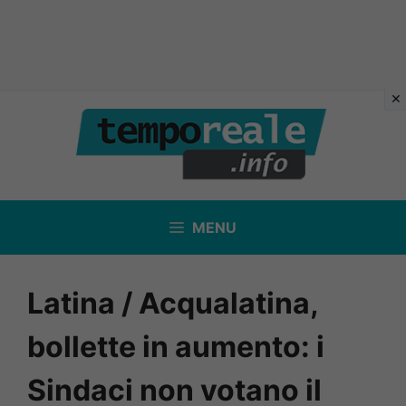
Vai
al
contenuto
MENU
Latina / Acqualatina,
bollette in aumento: i
Sindaci non votano il