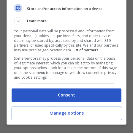
intercettare nel corso degli ultimi anni.
Store and/or access information on a device
Un fatto è certo
: il voto sul nuovo piano
Learn more
industriale presentato da Acqualatina ha
Your personal data will be processed and information from
your device (cookies, unique identifiers, and other device
subito un rinvio a data a destinarsi
e i più
data) may be stored by, accessed by and shared with 319
partners, or used specifically by this site. We and our partners
critici sono stati i sindaci e i delegati dei
may use precise geolocation data.
List of partners.
comuni di centro destra – uno su tutti il
primo
Some vendors may process your personal data on the basis
of legitimate interest, which you can object to by managing
cittadino di Sezze Lidano Lucidi
– sia quelli
your options below. Look for a link at the bottom of this page
or in the site menu to manage or withdraw consent in privacy
(area Fratelli d’Italia e Lega) che hanno
and cookie settings.
votato il nuovo management dell’ente gestore
che quelli, vicini a Forza Italia, che
Consent
chiedevano la riconferma della precedente
Manage options
guida industriale di Acqualatina.