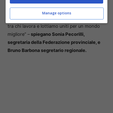
maggiore giustizia e sicurezza del e nel
lavoro.
La protesta e la lotta si estenda in
Manage options
ogni parte d’Italia. Ricostruiamo la solidarietà
tra chi lavora e lottiamo uniti per un mondo
migliore” –
spiegano Sonia Pecorilli,
segretaria della Federazione provinciale, e
Bruno Barbona segretario regionale.