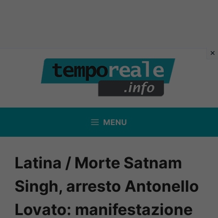
Vai
al
contenuto
MENU
Latina / Morte Satnam
Singh, arresto Antonello
Lovato: manifestazione