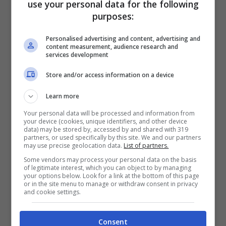
use your personal data for the following
guerra scatenata contro chi lavora.
Non è
purposes:
sufficiente addolorarsi di quanto succede,
spendere qualche parola di circostanza e poi
Personalised advertising and content, advertising and
content measurement, audience research and
girarsi dall’altra parte
. Bisogna prevenire e
services development
reprimere con durezza i responsabili. Senza
Store and/or access information on a device
attenuanti né prescrizioni. È necessario che
Learn more
lo Stato intervenga, con leggi e regole,
Your personal data will be processed and information from
ripristinando quanto è stato cancellato dai
your device (cookies, unique identifiers, and other device
data) may be stored by, accessed by and shared with 319
governi che si sono succeduti dal 2008 a oggi
partners, or used specifically by this site. We and our partners
may use precise geolocation data.
List of partners.
e rendendo l’obbligo di sicurezza nel lavoro
Some vendors may process your personal data on the basis
qualcosa che non può essere disatteso per
of legitimate interest, which you can object to by managing
your options below. Look for a link at the bottom of this page
abbattere costi e responsabilità delle imprese.
or in the site menu to manage or withdraw consent in privacy
and cookie settings.
Venga previsto per legge il reato di omicidio
sul lavoro. È un dovere lottare per ottenere
Consent