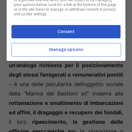
your options below. Look for a link at the bottom of this page
Tutto nella norma, o almeno, tranne che per
or in the site menu to manage or withdraw consent in privacy
and cookie settings.
un particolare che il dirigente dell’Asdp
Matteuzzi ha dovuto evidenziare nell’avviso
Consent
pubblico del 19 giugno.
E così che il
consigliere De Angelis ha deciso di
Manage options
presentare le sue osservazioni perché
un’analoga richiesta per il posizionamento
degli stessi famigerati e remunerativi pontili
– è una delle peculiarità dell’oggetto sociale
della “Marina dei Bastioni srl” insieme alla
rottamazione e smaltimento di imbarcazioni
ed affini, il dragaggio e recupero dei fondali,
il loro
ripascimento, la gestione delle
officine meccaniche p
er la riparazione e