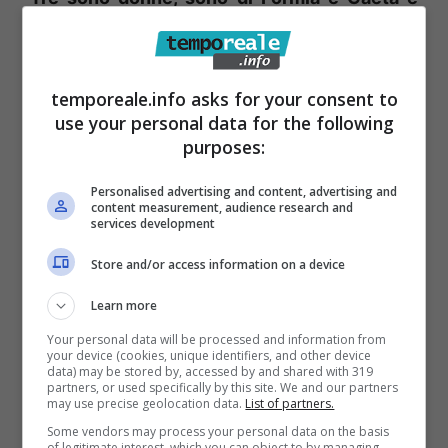
detengono il 28,34% delle azioni, il quarto è
una …concessionaria automobilistica di
Napoli, con il 15%.
Con una particolarità che
temporeale.info asks for your consent to
use your personal data for the following
non è passata subito inosservata al
purposes:
consigliere De Angelis: uno dei quattro soci è
la compagna di un autorevole candidato in
Personalised advertising and content, advertising and
content measurement, audience research and
lizza in una delle nove liste che hanno
services development
sostenuto nel giugno 2022 la plebiscitaria
Store and/or access information on a device
elezione di Cristian Leccese (di cui è stato
Learn more
anche il più fedele ed ascoltato punto di
Your personal data will be processed and information from
riferimento per l’organizzazione e la gestione
your device (cookies, unique identifiers, and other device
data) may be stored by, accessed by and shared with 319
della vittoriosa campagna elettorale) nonché
partners, or used specifically by this site. We and our partners
may use precise geolocation data.
List of partners.
nuora (di fatto) di un ex potente dirigente
Some vendors may process your personal data on the basis
dell’ex consorzio industriale del sud pontino.
of legitimate interest, which you can object to by managing