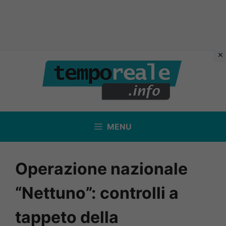
Vai
al
contenuto
MENU
Operazione nazionale
“Nettuno”: controlli a
tappeto della