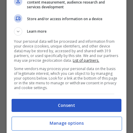
Giudiziaria di 6 soggetti
fortemente indiziati
content measurement, audience research and
services development
di
violazione delle norme che regolano i beni
Store and/or access information on a device
demaniali marittimi e contestuali 3 sequestri
penali nonché 6 attività
commerciali
Learn more
sanzionate in materia di pesca e contestuali
Your personal data will be processed and information from
your device (cookies, unique identifiers, and other device
3 sequestri e confisca per illeciti
data) may be stored by, accessed by and shared with 319
partners, or used specifically by this site. We and our partners
amministrativi posti a tutela della salute del
may use precise geolocation data.
List of partners.
consumatore finale e della
Some vendors may process your personal data on the basis
of legitimate interest, which you can object to by managing
filiera commerciale ittica.
your options below. Look for a link at the bottom of this page
or in the site menu to manage or withdraw consent in privacy
and cookie settings.
Il Capo del Compartimento marittimo di
Gaeta coglie l’occasione per ricordare che in
Consent
caso di reale pericolo in mare è sempre
attivo, sull’intero territorio nazionale,
il
Manage options
numero 1530 e per il Lazio il numero NUE 112