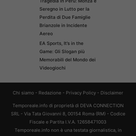
Tragedia in Perù: Monza e
Seregno in Lutto per la
Perdita di Due Famiglie
Brianzole in Incidente
Aereo
EA Sports, It’s in the
Game: Gli Slogan più
Memorabili del Mondo dei
Videogiochi
Chi siamo
-
Redazione
-
Privacy Policy
-
Disclaimer
Temporeale.info di proprietà di DEVA CONNECTION
SRL - Via Tata Giovanni 8, 00154 Roma (RM) - Codice
Fiscale e Partita I.V.A. 12658471003
Temporeale.info non è una testata giornalistica, in