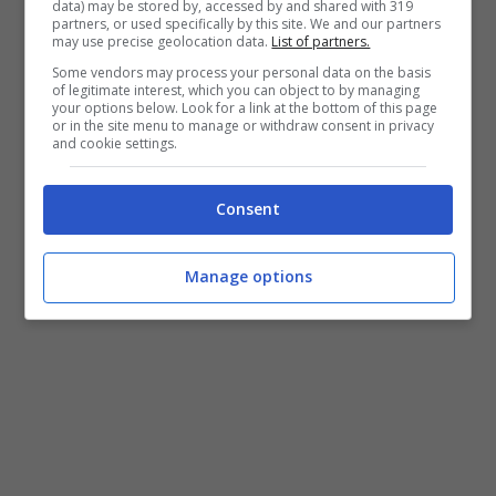
data) may be stored by, accessed by and shared with 319
all’
Endometriosi,
una malattia ancora poco
partners, or used specifically by this site. We and our partners
may use precise geolocation data.
List of partners.
conosciuta, che colpisce quasi 4 milioni di
Some vendors may process your personal data on the basis
donne italiane in età fertile. Per informazioni
of legitimate interest, which you can object to by managing
your options below. Look for a link at the bottom of this page
ed iscrizioni gratuite: tel. 0541 344300 e
or in the site menu to manage or withdraw consent in privacy
and cookie settings.
www.missmammaitaliana.it
Consent
Manage options