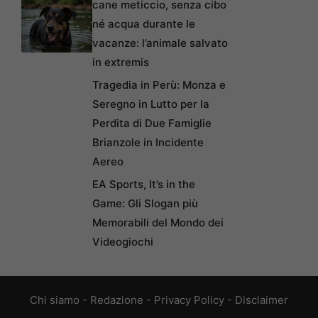
cane meticcio, senza cibo
né acqua durante le
vacanze: l’animale salvato
in extremis
Tragedia in Perù: Monza e
Seregno in Lutto per la
Perdita di Due Famiglie
Brianzole in Incidente
Aereo
EA Sports, It’s in the
Game: Gli Slogan più
Memorabili del Mondo dei
Videogiochi
Chi siamo
-
Redazione
-
Privacy Policy
-
Disclaimer