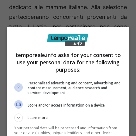
dedicato alle mamme italiane. Alla selezione
parteciperanno concorrenti provenienti da
tutto il Lazio, per partecipare non sono
richiesti requisiti particolari se non quello di
essere mamma.
Le iscrizioni sono gratuite.
temporeale.info asks for your consent to
use your personal data for the following
Le protagoniste dell’appuntamento, dovranno
purposes:
sostenere alcune prove di abilità, nelle quali
potranno coinvolgere il marito e/o i figli.
Personalised advertising and content, advertising and
content measurement, audience research and
Madrina dell’evento sarà Daniela Gaetani di
services development
Sora (
FR), vincitrice della fascia nazionale
Store and/or access information on a device
“Miss Mamma Italiana in Gambe 2021. “Miss
Learn more
Mamma Italiana” sostiene “
Arianne”
Your personal data will be processed and information from
Associazione Onlus
per la lotta
your device (cookies, unique identifiers, and other device