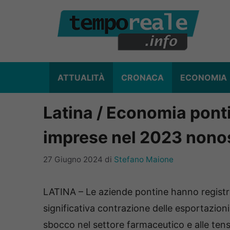
Vai
al
contenuto
ATTUALITÀ
CRONACA
ECONOMIA
Latina / Economia pontin
imprese nel 2023 nonost
27 Giugno 2024
di
Stefano Maione
LATINA – Le aziende pontine hanno registrat
significativa contrazione delle esportazioni
sbocco nel settore farmaceutico e alle tensi