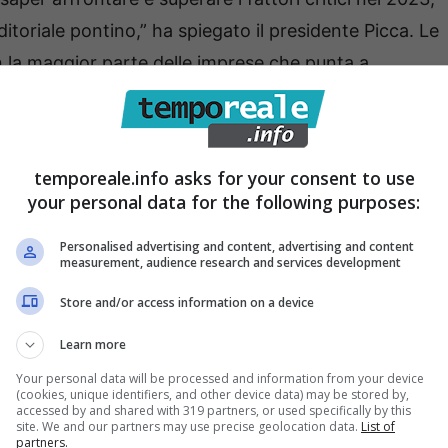
itoriale pontino,” ha spiegato il presidente Picca. Le
on la maggior parte delle imprese che punta a
nno precedente, oltre ai livelli di occupazione. Tuttavia,
ueranno a influenzare negativamente i mercati.
temporeale.info asks for your consent to use
your personal data for the following purposes:
rovincia è positivo (+0,96%), ma le esportazioni sono
Personalised advertising and content, advertising and content
measurement, audience research and services development
ente. Il tasso di occupazione è cresciuto del 1,7%,
Store and/or access information on a device
 complessivo per il 2023 al 57,2%. Le ore di cassa
3%, attestandosi a 996 mila. Le imprese con crescita
Learn more
 ha mantenuto stabile il fatturato e il 18,8% ha
Your personal data will be processed and information from your device
(cookies, unique identifiers, and other device data) may be stored by,
accessed by and shared with 319 partners, or used specifically by this
site. We and our partners may use precise geolocation data.
List of
partners.