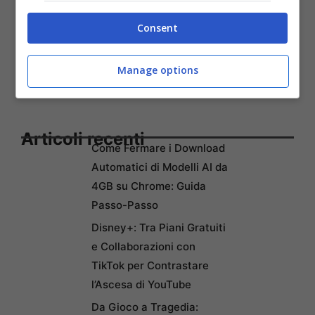
Consent
Manage options
Articoli recenti
Come Fermare i Download
Automatici di Modelli AI da
4GB su Chrome: Guida
Passo-Passo
Disney+: Tra Piani Gratuiti
e Collaborazioni con
TikTok per Contrastare
l’Ascesa di YouTube
Da Gioco a Tragedia: