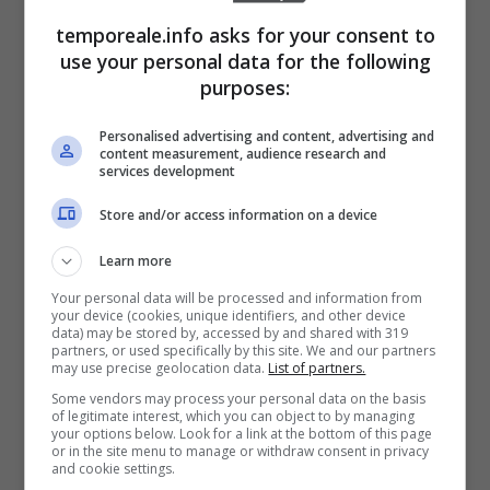
refurtiva in un apposito zainetto,
venendo
temporeale.info asks for your consent to
prontamente fermata da una pattuglia dei
use your personal data for the following
Carabinieri allertata dal servizio di vigilanza,
purposes:
che ha seguito tutta la scena attraverso le
Personalised advertising and content, advertising and
telecamere di sorveglianza. Continua
content measurement, audience research and
services development
l’impegno dei Carabinieri della Compagnia di
Store and/or access information on a device
Cassino nel quotidiano contrasto di
ogni
forma di illegalità, con particolare attenzione
Learn more
ai reati predatori, particolarmente afflittivi
Your personal data will be processed and information from
your device (cookies, unique identifiers, and other device
per cittadinanza e commerciant
i.
data) may be stored by, accessed by and shared with 319
partners, or used specifically by this site. We and our partners
may use precise geolocation data.
List of partners.
Some vendors may process your personal data on the basis
of legitimate interest, which you can object to by managing
your options below. Look for a link at the bottom of this page
or in the site menu to manage or withdraw consent in privacy
and cookie settings.