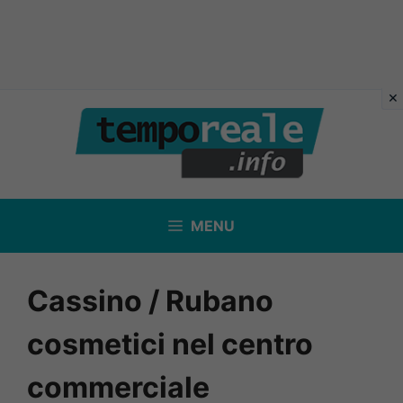
Vai
al
contenuto
MENU
Cassino / Rubano
cosmetici nel centro
commerciale