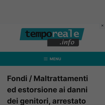
Vai
al
contenuto
MENU
Fondi / Maltrattamenti
ed estorsione ai danni
dei genitori, arrestato