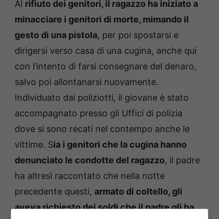
Al
rifiuto dei genitori, il ragazzo ha iniziato a
minacciare i genitori di morte, mimando il
gesto di una pistola
, per poi spostarsi e
dirigersi verso casa di una cugina, anche qui
con l’intento di farsi consegnare del denaro,
salvo poi allontanarsi nuovamente.
Individuato dai poliziotti, il giovane è stato
accompagnato presso gli Uffici di polizia
dove si sono recati nel contempo anche le
vittime. S
ia i genitori che la cugina hanno
denunciato le condotte del ragazzo
, il padre
ha altresì raccontato che nella notte
precedente questi,
armato di coltello, gli
aveva richiesto dei soldi che il padre gli ha