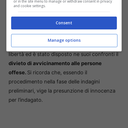
libertà per la rapina ai danni del padre.
or in the site menu to manage or withdraw consent in privacy
and cookie settings.
Notiziato il P.M di turno, su disposizione dello
Consent
stesso l’uomo
è stato condotto presso il
carcere di Latina, in attesa di convalida che
Manage options
è poi avvenuta ieri. L’uomo è stato
rimesso in
libertà ed è stato disposto ne suoi confronti il
divieto di avvicinamento alle persone
offese.
Si ricorda che, essendo il
procedimento nella fase delle indagini
preliminari, vige la presunzione di innocenza
per l’indagato.