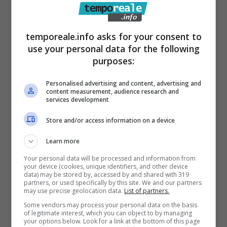
consegnato per il timore che potesse far del
male agli altri familiari presenti in casa.
temporeale.info asks for your consent to
use your personal data for the following
Lo stesso scenario è stato denunciato dalla
purposes:
madre, anch’ella minacciata di morte sotto le
continue richieste di denaro del figlio
,
Personalised advertising and content, advertising and
content measurement, audience research and
schiavo del vizio della droga e del gioco.
Le
services development
informazioni fornite dalle vittime ed i riscontri
Store and/or access information on a device
acquisiti dai poliziotti, hanno delineato un
Learn more
quadro di condotte violente subite dai
Your personal data will be processed and information from
familiari del giovane, soggetto
your device (cookies, unique identifiers, and other device
data) may be stored by, accessed by and shared with 319
particolarmente pericoloso e instabile, che
ne
partners, or used specifically by this site. We and our partners
may use precise geolocation data.
List of partners.
hanno portato all’arresto per maltrattamenti
Some vendors may process your personal data on the basis
ed estorsione e alla denuncia in stato di
of legitimate interest, which you can object to by managing
your options below. Look for a link at the bottom of this page