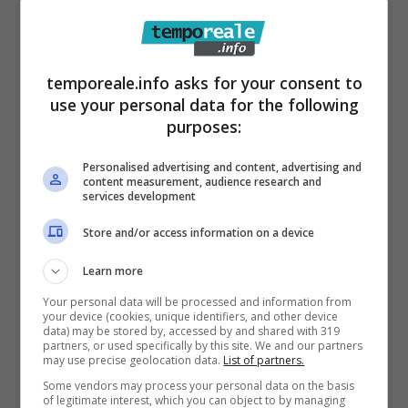
prevalentemente da donne, otto
delle quali
destinatarie di misura cautelare;
vendeva la
droga mutuando il modus operandi di altre
temporeale.info asks for your consent to
piazze di spaccio
italiane come Scampia
use your personal data for the following
(NA) e Tor Bella Monaca (RM)) utilizzando
purposes:
delle
feritoie ricavate dalle porte blindate
Personalised advertising and content, advertising and
degli appartamenti
; aveva o
ccupato
content measurement, audience research and
services development
abusivamente alcune abitazioni di proprietà
Store and/or access information on a device
dell’ATER
e costruito immobili in zona
agricola non edificabile. I dettagli verranno
Learn more
diffusi in mattinata.
Your personal data will be processed and information from
your device (cookies, unique identifiers, and other device
data) may be stored by, accessed by and shared with 319
partners, or used specifically by this site. We and our partners
may use precise geolocation data.
List of partners.
Some vendors may process your personal data on the basis
of legitimate interest, which you can object to by managing