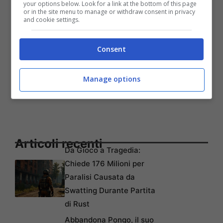
your options below. Look for a link at the bottom of this page
or in the site menu to manage or withdraw consent in privacy
and cookie settings.
Consent
Manage options
Articoli recenti
Da Gioco a Tragedia:
Chiede 176 Milioni per
Paralisi Causata da
Swatting Durante Partita
di Rust
Abbandona Pongo, il suo