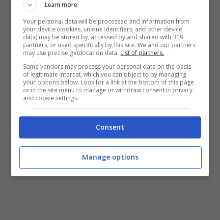
grimaldelli e giraviti venivano refertati e
Learn more
sottoposti a sequestro.
Your personal data will be processed and information from
your device (cookies, unique identifiers, and other device
data) may be stored by, accessed by and shared with 319
partners, or used specifically by this site. We and our partners
I due uomini sono stati
denunciati in stato di
may use precise geolocation data.
List of partners.
libertà segnalando entrambi all’Autorità
Some vendors may process your personal data on the basis
of legitimate interest, which you can object to by managing
Giudiziaria
competente per possesso
your options below. Look for a link at the bottom of this page
or in the site menu to manage or withdraw consent in privacy
ingiustificato di grimaldelli e porto abusivo
and cookie settings.
di armi e porto abusivo di oggetti atti ad
Consent
offendere.
Manage options