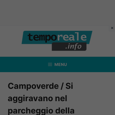
Vai
al
contenuto
MENU
Campoverde / Si
aggiravano nel
parcheggio della