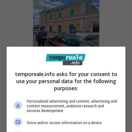
prontamente
bloccavano i due fuggitivi
temporeale.info asks for your consent to
sottoponendoli a perquisizione personale
.
use your personal data for the following
Tale approfondimento permetteva di
purposes:
ritrovare, su entrambi, strumenti destinati ad
Personalised advertising and content, advertising and
aprire o a sforzare serrature nonché oggetti
content measurement, audience research and
services development
atti ad offendere.
Il materiale ritrovato
Store and/or access information on a device
consistenti in sbarre in ferro, coltelli,