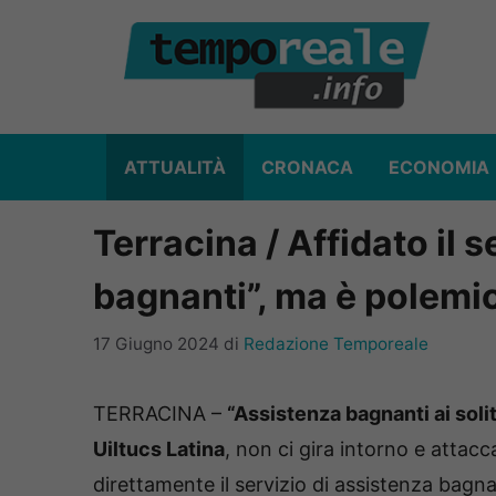
Vai
al
contenuto
ATTUALITÀ
CRONACA
ECONOMIA
Terracina / Affidato il 
bagnanti”, ma è polemic
17 Giugno 2024
di
Redazione Temporeale
TERRACINA –
“Assistenza bagnanti ai soli
Uiltucs Latina
, non ci gira intorno e attac
direttamente il servizio di assistenza bagnant