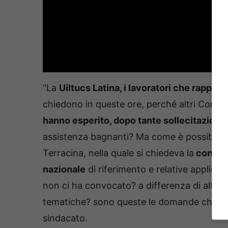
“La
Uiltucs Latina, i lavoratori che rappre
chiedono in queste ore, perché altri Com
hanno esperito, dopo tante sollecitazioni,
assistenza bagnanti? Ma come è possibile 
Terracina, nella quale si chiedeva la
concert
nazionale
di riferimento e relative applicaz
non ci ha convocato? a differenza di altri 
tematiche? sono queste le domande che rim
sindacato.