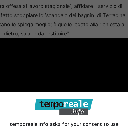
 offesa al lavoro stagionale”, affidare il servizio di
 fatto scoppiare lo ‘scandalo dei bagnini di Terracina
sano lo spiega meglio; è quello legato alla richiesta ai
indietro, salario da restituire”.
temporeale.info asks for your consent to use