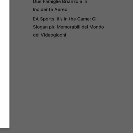
Due Famiglie Brianzole in
Incidente Aereo
EA Sports, It’s in the Game: Gli
Slogan più Memorabili del Mondo
dei Videogiochi