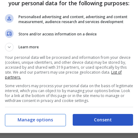
your personal data for the following purposes:
Personalised advertising and content, advertising and content
measurement, audience research and services development
Store and/or access information on a device
Learn more
sentiamo nel settore
, tanti cittadini del territorio
Your personal data will be processed and information from your device
(cookies, unique identifiers, and other device data) may be stored by,
uni – come ad esempio
Latina, Sperlonga, Sabaudia –
accessed by and shared with 319 partners, or used specifically by this
site. We and our partners may use precise geolocation data.
List of
 delle gare aperte
sull’affidamento del servizio
partners.
che nonostante le nostre richieste al Comune di
Some vendors may process your personal data on the basis of legitimate
interest, which you can object to by managing your options below. Look
azione sull’applicazione del giusto contratto
for a link at the bottom of this page or in the site menu to manage or
withdraw consent in privacy and cookie settings.
ioni delle tabelle contrattuali, il Comune di Terracina
comuni che hanno preteso il confronto su tali
Manage options
Consent
angono senza risposta” – spiega il referente del