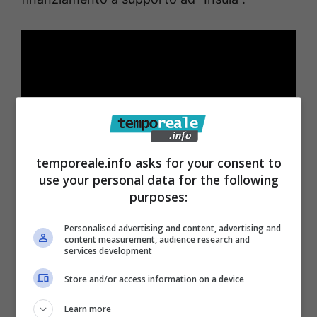
temporeale.info asks for your consent to
use your personal data for the following
purposes:
Ad
affiancare il Sindaco Leccese tutti gli
assessori coinvolti sui vari aspetti del
Personalised advertising and content, advertising and
content measurement, audience research and
progetto “Insula”, i
l professore
Gaetano
services development
Golinelli
in persona a Gaeta, il Presidente di
Store and/or access information on a device
Cethegus
Leonardo Valle
, ed
i vertici di
Learn more