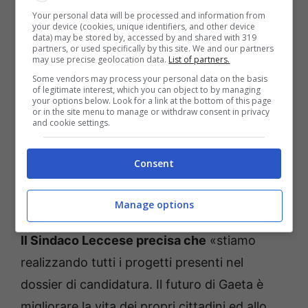
Camera di Commercio, Parco Regionale
Your personal data will be processed and information from
Riviera di Ulisse, FAI ed ANCE
. Completa la
your device (cookies, unique identifiers, and other device
data) may be stored by, accessed by and shared with 319
delegazione ministeriale presente a Gaeta,
partners, or used specifically by this site. We and our partners
may use precise geolocation data.
List of partners.
con cameraman e giornalisti al seguito
Some vendors may process your personal data on the basis
perché verrà realizzato un servizio video con
of legitimate interest, which you can object to by managing
your options below. Look for a link at the bottom of this page
interviste e riprese di questa meravigliosa
or in the site menu to manage or withdraw consent in privacy
and cookie settings.
città del Mediterraneo che, attraverso il
progetto “Insula”, si appresta a svelare
Consent
bellezze inedite ai propri cittadini ed al
mondo intero.
Manage options
Il Sindaco Leccese precisa che
«stiamo
realizzando tutti i progetti presenti nel
dossier di candidatura. Il futuro di Gaeta è
migliorare la vita dei propri cittadini ed allo