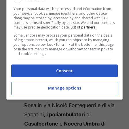
poliambulatorio Imre
di via Angelico 28
Your personal data will be processed and information from
e il
poliambulatorio Nuovo Regina
your device (cookies, unique identifiers, and other device
data) may be stored by, accessed by and shared with 319
Margherita
di via Emilio Morosini 30;
partners, or used specifically by this site. We and our partners
may use precise geolocation data.
List of partners.
l’
azienda sanitaria locale Roma 2
,
Some vendors may process your personal data on the basis
of legitimate interest, which you can object to by managing
attraverso l’unità operativa complessa
your options below. Look for a link at the bottom of this page
or in the site menu to manage or withdraw consent in privacy
di Diabetologia dell’ospedale
Sandro
and cookie settings.
Pertini
e di Endocrinologia
del
Centro
traumatologico ortopedico Andrea
Consent
Alesini
, le
Case della Salute
di via
Antistio 15, di via della Tenuta di
Manage options
Torrenova 130, di Santa Cateria della
Rosa in via Nicolò Forteguerri e di via
Sabatini, i
poliambulatori
di
Casalbertone
e
Nocera Umbra
di