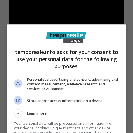
“UniCredit è da sempre vicina alle esigenze
del territorio – s
ottolinea Roberto Fiorini,
temporeale.info asks for your consent to
use your personal data for the following
Regional Manager Centro di UniCredit
–
purposes:
fornendo un contributo concreto alle
necessità delle comunità in cui opera. La
Personalised advertising and content, advertising and
content measurement, audience research and
nostra donazione
è stata resa possibile
services development
grazie al Progetto Carta Etica, un’iniziativa di
Store and/or access information on a device
solidarietà dalla Banca che prevede che il
Learn more
due per mille delle spese effettuate dai
Your personal data will be processed and information from
clienti con le “Carte Etiche”
emessa dalla
your device (cookies, unique identifiers, and other device
data) may be stored by, accessed by and shared with 319