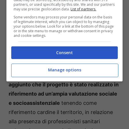
banca vada ad alimentare, senza alcun onere
partners, or used specifically by this site. We and our partners
may use precise geolocation data.
List of partners.
a carico del titolare della carta, uno specifico
Some vendors may process your personal data on the basis
Fondo le cui disponibilità sono destinate a
of legitimate interest, which you can object to by managing
your options below. Look for a link at the bottom of this page
diverse iniziative e progetti di solidarietà
or in the site menu to manage or withdraw consent in privacy
and cookie settings.
portate avanti da organizzazioni senza scopo
di lucro, che si prefiggono obiettivi
Consent
socialmente utili”.
Manage options
Il
Direttore Sanitario Dr. Rocco Marco ha
aggiunto che il progetto è stato realizzato in
riferimento ad un’ampia valutazione sociale
e socioassistenziale
tenendo come
riferimento cardine il territorio, in relazione
alla presenza di professionisti sanitari