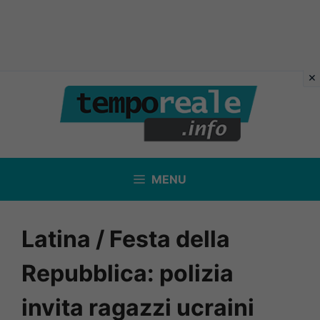
Vai
al
contenuto
MENU
Latina / Festa della
Repubblica: polizia
invita ragazzi ucraini