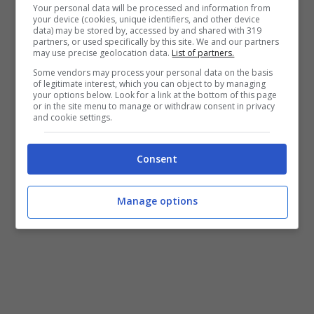
con stupore e gioia.
Your personal data will be processed and information from
your device (cookies, unique identifiers, and other device
data) may be stored by, accessed by and shared with 319
partners, or used specifically by this site. We and our partners
Una giornata di condivisione di valori e di
may use precise geolocation data.
List of partners.
amicizia che la
Questura di Latina ha
Some vendors may process your personal data on the basis
of legitimate interest, which you can object to by managing
fortemente voluto per questi giovani e che
your options below. Look for a link at the bottom of this page
or in the site menu to manage or withdraw consent in privacy
ha reso ancora più speciale l’evento
and cookie settings.
organizzato dalla Prefettura di Latina.
Consent
Manage options